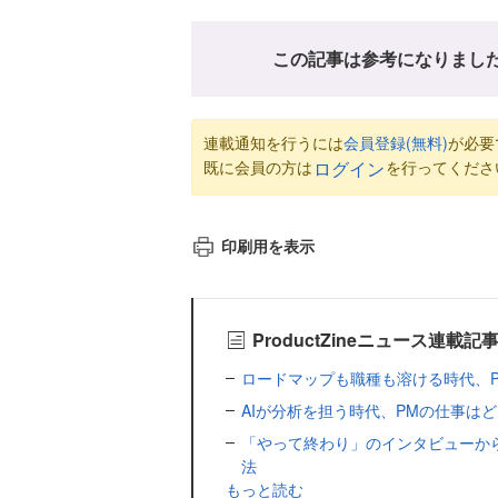
この記事は参考になりまし
連載通知を行うには
会員登録(無料)
が必要
既に会員の方は
を行ってくださ
ログイン
印刷用を表示
ProductZineニュース連載記
ロードマップも職種も溶ける時代、PMは才
AIが分析を担う時代、PMの仕事はどこに残
「やって終わり」のインタビューか
法
もっと読む