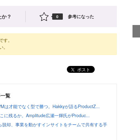
たか？
参考になった
0
です。
い。
ポスト
事一覧
能でなく型で勝つ。Hakkyが語るProductZ...
るか。Amplitude広瀬一輝氏がProduc...
ら脱却、事業を動かすインサイトをチームで共有する手