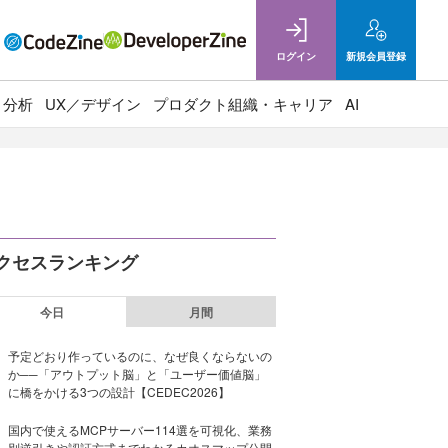
ログイン
新規
会員登録
ト分析
UX／デザイン
プロダクト組織・キャリア
AI
クセスランキング
今日
月間
予定どおり作っているのに、なぜ良くならないの
か──「アウトプット脳」と「ユーザー価値脳」
に橋をかける3つの設計【CEDEC2026】
国内で使えるMCPサーバー114選を可視化、業務
別逆引きや認証方式までわかるカオスマップ公開