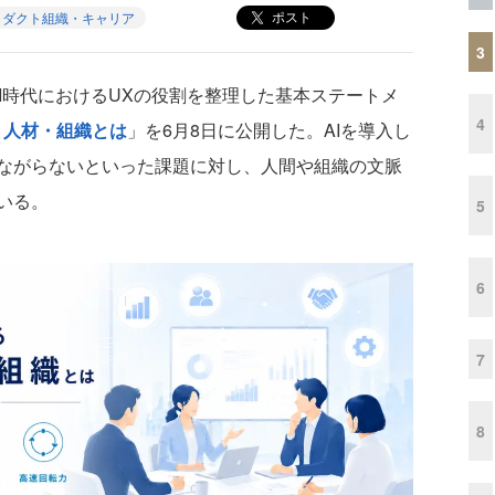
ポスト
ロダクト組織・キャリア
3
I時代におけるUXの役割を整理した基本ステートメ
4
・人材・組織とは
」を6月8日に公開した。AIを導入し
ながらないといった課題に対し、人間や組織の文脈
いる。
5
6
7
8