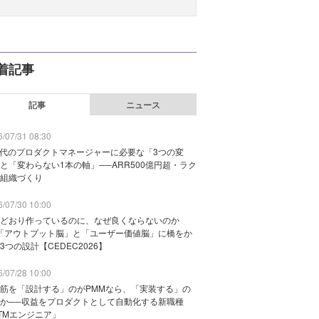
着記事
記事
ニュース
/07/31 08:30
時代のプロダクトマネージャーに必要な「3つの変
と「変わらない1本の軸」──ARR500億円超・ラク
組織づくり
/07/30 10:00
どおり作っているのに、なぜ良くならないのか
「アウトプット脳」と「ユーザー価値脳」に橋をか
3つの設計【CEDEC2026】
/07/28 10:00
筋を「設計する」のがPMMなら、「実装する」の
か──収益をプロダクトとして自動化する新職種
TMエンジニア」