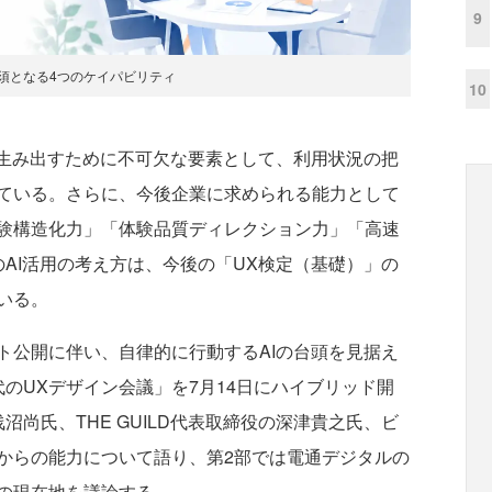
9
必須となる4つのケイパビリティ
10
生み出すために不可欠な要素として、利用状況の把
ている。さらに、今後企業に求められる能力として
験構造化力」「体験品質ディレクション力」「高速
AI活用の考え方は、今後の「UX検定（基礎）」の
いる。
公開に伴い、自律的に行動するAIの台頭を見据え
I時代のUXデザイン会議」を7月14日にハイブリッド開
尚氏、THE GUILD代表取締役の深津貴之氏、ビ
からの能力について語り、第2部では電通デジタルの
の現在地を議論する。