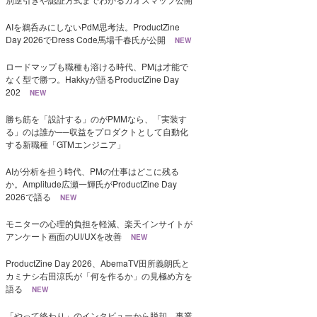
AIを鵜呑みにしないPdM思考法。ProductZine
Day 2026でDress Code馬場千春氏が公開
NEW
ロードマップも職種も溶ける時代、PMは才能で
なく型で勝つ。Hakkyが語るProductZine Day
202
NEW
勝ち筋を「設計する」のがPMMなら、「実装す
る」のは誰か──収益をプロダクトとして自動化
する新職種「GTMエンジニア」
AIが分析を担う時代、PMの仕事はどこに残る
か。Amplitude広瀬一輝氏がProductZine Day
2026で語る
NEW
モニターの心理的負担を軽減、楽天インサイトが
アンケート画面のUI/UXを改善
NEW
ProductZine Day 2026、AbemaTV田所義朗氏と
カミナシ右田涼氏が「何を作るか」の見極め方を
語る
NEW
「やって終わり」のインタビューから脱却、事業