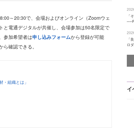
2026
「そ
00～20:30で、会場およびオンライン（Zoomウェ
──
トと電通デジタルが共催し、会場参加は50名限定で
2026
。参加希望者は
申し込みフォーム
から登録が可能
「良
ロダ
から確認できる。
人材・組織とは」
イ
」