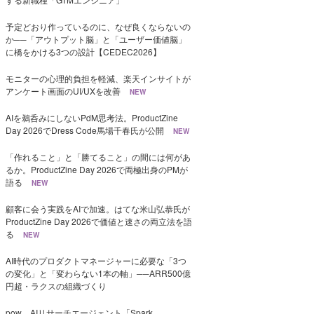
予定どおり作っているのに、なぜ良くならないの
か──「アウトプット脳」と「ユーザー価値脳」
に橋をかける3つの設計【CEDEC2026】
モニターの心理的負担を軽減、楽天インサイトが
アンケート画面のUI/UXを改善
NEW
AIを鵜呑みにしないPdM思考法。ProductZine
Day 2026でDress Code馬場千春氏が公開
NEW
「作れること」と「勝てること」の間には何があ
るか。ProductZine Day 2026で両極出身のPMが
語る
NEW
顧客に会う実践をAIで加速。はてな米山弘恭氏が
ProductZine Day 2026で価値と速さの両立法を語
る
NEW
AI時代のプロダクトマネージャーに必要な「3つ
の変化」と「変わらない1本の軸」──ARR500億
円超・ラクスの組織づくり
pow、AIリサーチエージェント「Spark