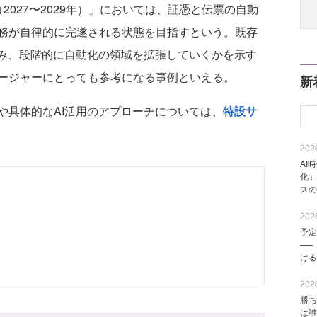
027〜2029年）」においては、証憑と伝票の自動
務が自律的に完遂される状態を目指すという。既存
込み、段階的に自動化の領域を拡張していくかを示す
ージャーにとっても参考になる事例といえる。
新
具体的なAI活用のアプローチについては、
特設サ
2026
AI
化」
スの
2026
予定
──
ける
2026
勝ち
は誰