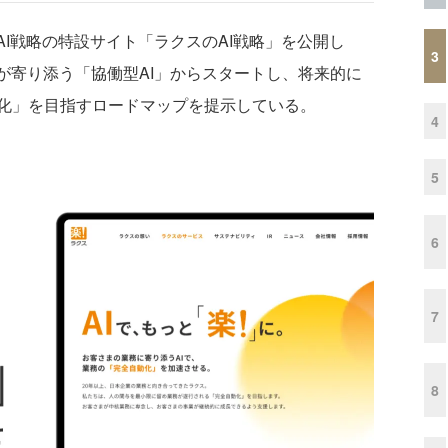
AI戦略の特設サイト「ラクスのAI戦略」を公開し
3
が寄り添う「協働型AI」からスタートし、将来的に
化」を目指すロードマップを提示している。
4
5
6
7
8