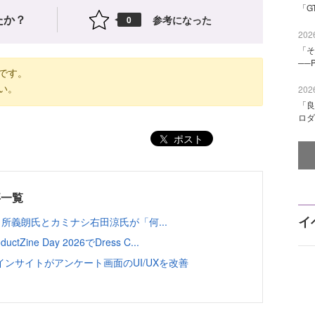
「G
たか？
参考になった
0
2026
「そ
──
です。
い。
2026
「良
ロダ
ポスト
事一覧
イ
emaTV田所義朗氏とカミナシ右田涼氏が「何...
ine Day 2026でDress C...
ンサイトがアンケート画面のUI/UXを改善