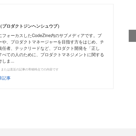
編集部（プロダクトジンヘンシュウブ）
フォーカスしたCodeZine内のサブメディアです。プ
ーや、プロダクトマネージャーを目指す方をはじめ、チ
責任者、テックリードなど、プロダクト開発を「正し
すべての人のために、プロダクトマネジメントに関する
ま...
、または直近の記事の寄稿時点での内容です
筆記事