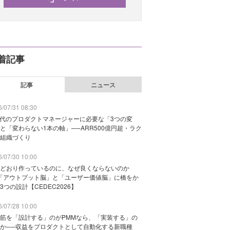
着記事
記事
ニュース
/07/31 08:30
時代のプロダクトマネージャーに必要な「3つの変
と「変わらない1本の軸」──ARR500億円超・ラク
組織づくり
/07/30 10:00
どおり作っているのに、なぜ良くならないのか
「アウトプット脳」と「ユーザー価値脳」に橋をか
3つの設計【CEDEC2026】
/07/28 10:00
筋を「設計する」のがPMMなら、「実装する」の
か──収益をプロダクトとして自動化する新職種