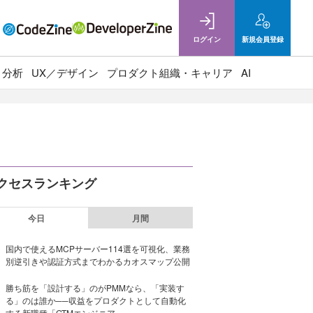
ログイン
新規
会員登録
ト分析
UX／デザイン
プロダクト組織・キャリア
AI
クセスランキング
今日
月間
国内で使えるMCPサーバー114選を可視化、業務
別逆引きや認証方式までわかるカオスマップ公開
勝ち筋を「設計する」のがPMMなら、「実装す
る」のは誰か──収益をプロダクトとして自動化
する新職種「GTMエンジニア」