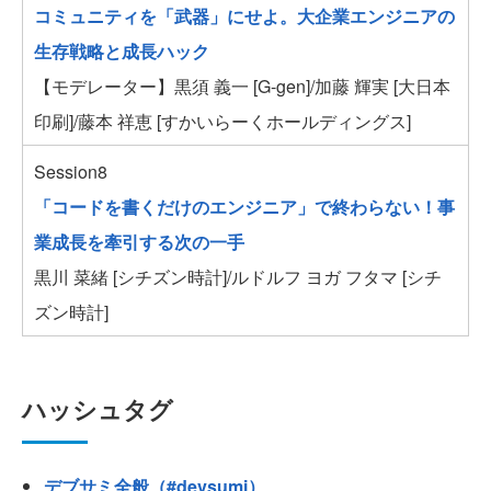
コミュニティを「武器」にせよ。大企業エンジニアの
生存戦略と成長ハック
【モデレーター】黒須 義一 [G-gen]/加藤 輝実 [大日本
印刷]/藤本 祥恵 [すかいらーくホールディングス]
Session8
「コードを書くだけのエンジニア」で終わらない！事
業成長を牽引する次の一手
黒川 菜緒 [シチズン時計]/ルドルフ ヨガ フタマ [シチ
ズン時計]
ハッシュタグ
デブサミ全般（#devsumi）