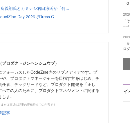
「G
emaTV田所義朗氏とカミナシ右田涼氏が「何...
2026
ine Day 2026でDress C...
「そ
──
2026
「良
ロダ
編集部（プロダクトジンヘンシュウブ）
フォーカスしたCodeZine内のサブメディアです。プ
ーや、プロダクトマネージャーを目指す方をはじめ、チ
責任者、テックリードなど、プロダクト開発を「正し
すべての人のために、プロダクトマネジメントに関する
イ
ま...
、または直近の記事の寄稿時点での内容です
筆記事