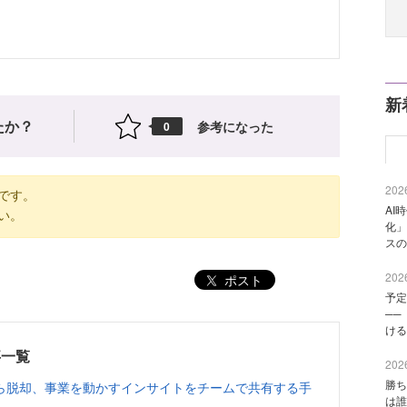
新
たか？
参考になった
0
2026
です。
AI
い。
化」
スの
2026
ポスト
予定
──
ける
事一覧
2026
勝ち
ら脱却、事業を動かすインサイトをチームで共有する手
は誰