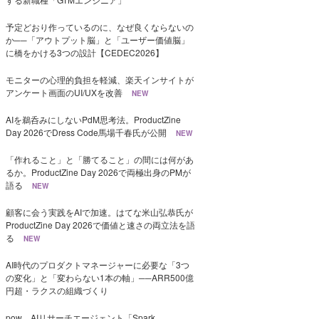
予定どおり作っているのに、なぜ良くならないの
か──「アウトプット脳」と「ユーザー価値脳」
に橋をかける3つの設計【CEDEC2026】
モニターの心理的負担を軽減、楽天インサイトが
アンケート画面のUI/UXを改善
NEW
AIを鵜呑みにしないPdM思考法。ProductZine
Day 2026でDress Code馬場千春氏が公開
NEW
「作れること」と「勝てること」の間には何があ
るか。ProductZine Day 2026で両極出身のPMが
語る
NEW
顧客に会う実践をAIで加速。はてな米山弘恭氏が
ProductZine Day 2026で価値と速さの両立法を語
る
NEW
AI時代のプロダクトマネージャーに必要な「3つ
の変化」と「変わらない1本の軸」──ARR500億
円超・ラクスの組織づくり
pow、AIリサーチエージェント「Spark