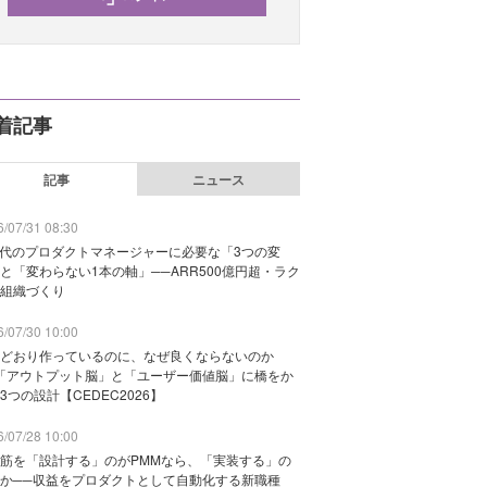
着記事
記事
ニュース
/07/31 08:30
時代のプロダクトマネージャーに必要な「3つの変
と「変わらない1本の軸」──ARR500億円超・ラク
組織づくり
/07/30 10:00
どおり作っているのに、なぜ良くならないのか
「アウトプット脳」と「ユーザー価値脳」に橋をか
3つの設計【CEDEC2026】
/07/28 10:00
筋を「設計する」のがPMMなら、「実装する」の
か──収益をプロダクトとして自動化する新職種