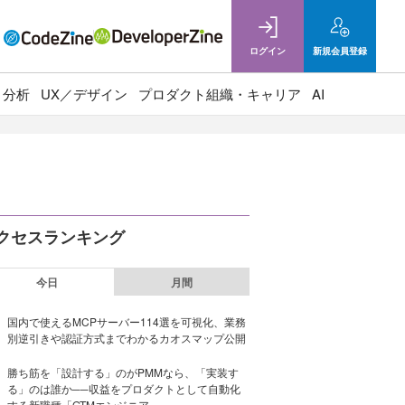
ログイン
新規
会員登録
ト分析
UX／デザイン
プロダクト組織・キャリア
AI
クセスランキング
今日
月間
国内で使えるMCPサーバー114選を可視化、業務
別逆引きや認証方式までわかるカオスマップ公開
勝ち筋を「設計する」のがPMMなら、「実装す
る」のは誰か──収益をプロダクトとして自動化
する新職種「GTMエンジニア」