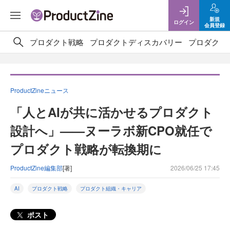
新規
ログイン
会員登録
プロダクト戦略
プロダクトディスカバリー
プロダクト
ProductZineニュース
「人とAIが共に活かせるプロダクト
設計へ」——ヌーラボ新CPO就任で
プロダクト戦略が転換期に
ProductZine編集部
[著]
2026/06/25 17:45
AI
プロダクト戦略
プロダクト組織・キャリア
ポスト