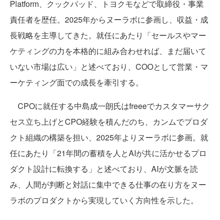
Platform、クックパッド、トヨクモなどで取締役・事業
責任者を歴任。2025年からヌーラボに参画し、収益・成
長戦略を主導してきた。就任にあたり「セールスやマー
ケティングの力を本格的に組み合わせれば、まだ届いて
いない市場は広い」と述べており、COOとして営業・マ
ーケティング面での成長を牽引する。
CPOに就任する中島成一朗氏はfreeeでカスタマーサク
セス立ち上げとCPO経験を積んだのち、カンムでプロダ
クト組織の構築を担い、2025年よりヌーラボに参画。就
任にあたり「21年間の蓄積を人とAIが共に活かせるプロ
ダクト設計に転換する」と述べており、AIが文脈を読
み、人間が判断と対話に集中できる仕事の在り方をヌー
ラボのプロダクトから実現していく方向性を示した。