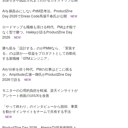
AIを鵜呑みにしないPdM思考法。ProductZine
Day 2026でDress Code馬場千春氏が公開
NEW
ロードマップも職種も溶ける時代、PMは才能で
なく型で勝つ。Hakkyが語るProductZine Day
2026
NEW
勝ち筋を「設計する」のがPMMなら、「実装す
る」のは誰か──収益をプロダクトとして自動化
する新職種「GTMエンジニア」
AIが分析を担う時代、PMの仕事はどこに残る
か。Amplitude広瀬一輝氏がProductZine Day
2026で語る
NEW
モニターの心理的負担を軽減、楽天インサイトが
アンケート画面のUI/UXを改善
「やって終わり」のインタビューから脱却、事業
を動かすインサイトをチームで共有する手法
NEW
ProductZine Day 2026、AbemaTV田所義朗氏と