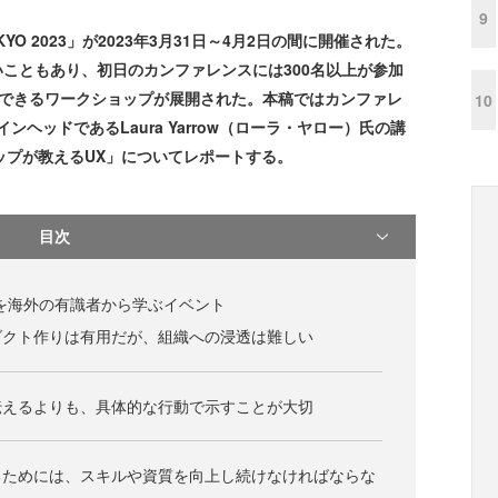
9
YO 2023」が2023年3月31日～4月2日の間に開催された。
いこともあり、初日のカンファレンスには300名以上が参加
験できるワークショップが展開された。本稿ではカンファレ
10
ンヘッドであるLaura Yarrow（ローラ・ヤロー）氏の講
ップが教えるUX」についてレポートする。
目次
を海外の有識者から学ぶイベント
ダクト作りは有用だが、組織への浸透は難しい
伝えるよりも、具体的な行動で示すことが大切
るためには、スキルや資質を向上し続けなければならな