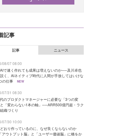
着記事
記事
ニュース
/08/07 08:00
AIで速く作れても成果は増えないのか──及川卓也
説く、AIネイティブ時代に人間が手放してはいけな
つの仕事
NEW
/07/31 08:30
時代のプロダクトマネージャーに必要な「3つの変
と「変わらない1本の軸」──ARR500億円超・ラク
組織づくり
/07/30 10:00
どおり作っているのに、なぜ良くならないのか
「アウトプット脳」と「ユーザー価値脳」に橋をか