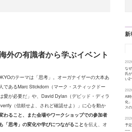
新
を海外の有識者から学ぶイベント
2026
なぜ
氏が
TOKYOのテーマは「思考」。オーガナイザーの大本あ
い2
るMarc Stickdorn（マーク・スティックドー
2026
が必要だ」や、David Dylan（デビッド・ディラ
AI
化」
ut verify（信頼せよ、されど確認せよ）」に心を動か
スの
変わること、また会場やワークショップでの参加者
2026
も「思考」の変化や学びにつながること
を伝え、オ
予定
──