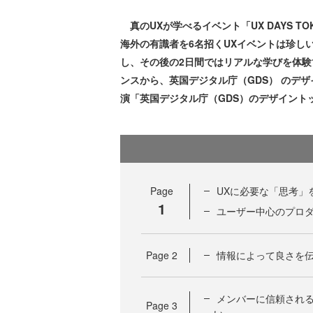
真のUXが学べるイベント「UX DAYS TOK
海外の有識者を6名招くUXイベントは珍し
し、その後の2日間ではリアルな学びを体
ンスから、英国デジタル庁（GDS） のデザイ
演「英国デジタル庁（GDS）のデザイント
Page
UXに必要な「思考」
1
ユーザー中心のプロ
Page
2
情報によって良さを
メンバーに信頼され
Page
3
い