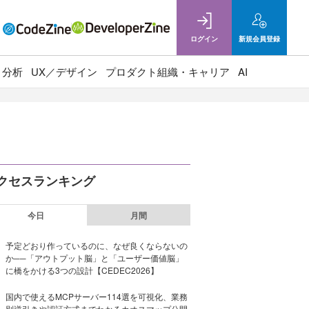
ログイン
新規
会員登録
ト分析
UX／デザイン
プロダクト組織・キャリア
AI
クセスランキング
今日
月間
予定どおり作っているのに、なぜ良くならないの
か──「アウトプット脳」と「ユーザー価値脳」
に橋をかける3つの設計【CEDEC2026】
国内で使えるMCPサーバー114選を可視化、業務
別逆引きや認証方式までわかるカオスマップ公開