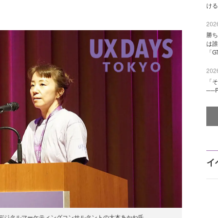
ける
2026
勝ち
は誰
「G
2026
「そ
──
イ
イザーでデジタルマーケティングコンサルタントの大本あかね氏