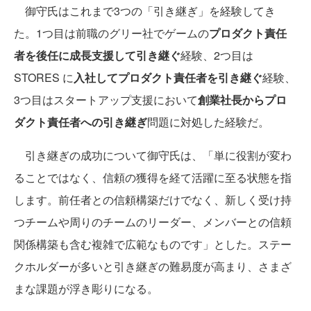
御守氏はこれまで3つの「引き継ぎ」を経験してき
た。1つ目は前職のグリー社でゲームの
プロダクト責任
者を後任に成長支援して引き継ぐ
経験、2つ目は
STORES に
入社してプロダクト責任者を引き継ぐ
経験、
3つ目はスタートアップ支援において
創業社長からプロ
ダクト責任者への引き継ぎ
問題に対処した経験だ。
引き継ぎの成功について御守氏は、「単に役割が変わ
ることではなく、信頼の獲得を経て活躍に至る状態を指
します。前任者との信頼構築だけでなく、新しく受け持
つチームや周りのチームのリーダー、メンバーとの信頼
関係構築も含む複雑で広範なものです」とした。ステー
クホルダーが多いと引き継ぎの難易度が高まり、さまざ
まな課題が浮き彫りになる。