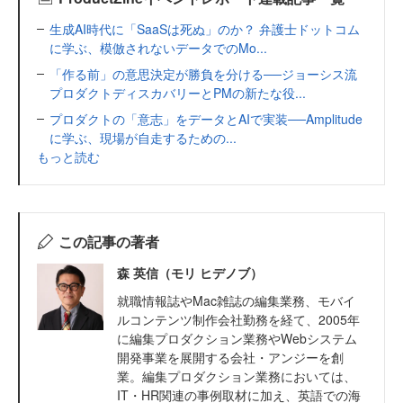
生成AI時代に「SaaSは死ぬ」のか？ 弁護士ドットコム
に学ぶ、模倣されないデータでのMo...
「作る前」の意思決定が勝負を分ける──ジョーシス流
プロダクトディスカバリーとPMの新たな役...
プロダクトの「意志」をデータとAIで実装──Amplitude
に学ぶ、現場が自走するための...
もっと読む
この記事の著者
森 英信（モリ ヒデノブ）
就職情報誌やMac雑誌の編集業務、モバイ
ルコンテンツ制作会社勤務を経て、2005年
に編集プロダクション業務やWebシステム
開発事業を展開する会社・アンジーを創
業。編集プロダクション業務においては、
IT・HR関連の事例取材に加え、英語での海