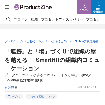
新規
ログイン
会員登録
プロダクト戦略
プロダクトディスカバリー
プロダクト
プロダクトづくりが捗るエキスパートから学ぶFigma／FigJam実践活用術
「連携」と「場」づくりで組織の壁
を越える──SmartHRの組織内コミュ
ニケーション
プロダクトづくりが捗るエキスパートから学ぶFigma／
FigJam実践活用術 第6回
谷 拓樹
[著]
2025/01/17 11:00
UX／デザイン
プロダクト組織・キャリア