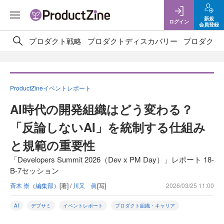
新規
ログイン
会員登録
プロダクト戦略
プロダクトディスカバリー
プロダクト
ProductZineイベントレポート
AI時代の開発組織はどう変わる？
「反論しないAI」を統制する仕組み
と規範の重要性
「Developers Summit 2026（Dev x PM Day）」レポート 18-
B-7セッション
斉木 崇（編集部）
[著] /
川又 眞
[写]
2026/03/25 11:00
AI
デブサミ
イベントレポート
プロダクト組織・キャリア