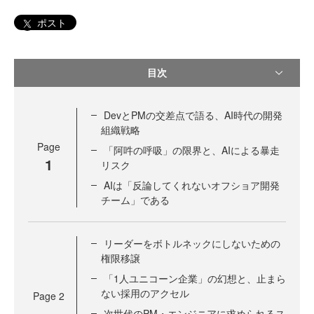
ポスト
目次
DevとPMの交差点で語る、AI時代の開発
組織戦略
Page
「阿吽の呼吸」の限界と、AIによる暴走
1
リスク
AIは「反論してくれないオフショア開発
チーム」である
リーダーをボトルネックにしないための
権限移譲
「1人ユニコーン企業」の幻想と、止まら
ない採用のアクセル
Page
2
次世代のPM・エンジニアに求められるス