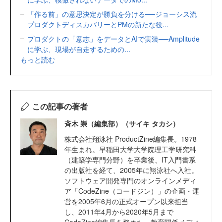
「作る前」の意思決定が勝負を分ける──ジョーシス流
プロダクトディスカバリーとPMの新たな役...
プロダクトの「意志」をデータとAIで実装──Amplitude
に学ぶ、現場が自走するための...
もっと読む
この記事の著者
斉木 崇（編集部）（サイキ タカシ）
株式会社翔泳社 ProductZine編集長。1978
年生まれ。早稲田大学大学院理工学研究科
（建築学専門分野）を卒業後、IT入門書系
の出版社を経て、2005年に翔泳社へ入社。
ソフトウェア開発専門のオンラインメディ
ア「CodeZine（コードジン）」の企画・運
営を2005年6月の正式オープン以来担当
し、2011年4月から2020年5月まで
CodeZine編集長を務めた。教育関係メディ