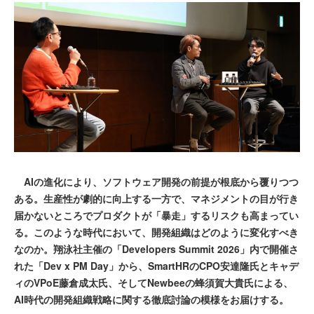
AIの進化により、ソフトウェア開発の前提が根底から覆りつつ
ある。生産性が劇的に向上する一方で、マネジメントの目が行き
届かないところでプロダクトが「暴走」するリスクも高まってい
る。このような時代において、開発組織はどのように変化すべき
なのか。翔泳社主催の「Developers Summit 2026」内で開催さ
れた「Dev x PM Day」から、SmartHRのCPO安達隆氏とキャデ
ィのVPoE藤倉成太氏、そしてNewbeeの蜂須賀大貴氏による、
AI時代の開発組織戦略に関する徹底討論の模様をお届けする。