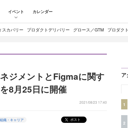
イベント
カレンダー
ィスカバリー
プロダクトデリバリー
グロース／GTM
プロダク
マネジメントとFigmaに関す
ア
を8月25日に開催
2021/08/23 17:40
1
ポスト
組織・キャリア
2