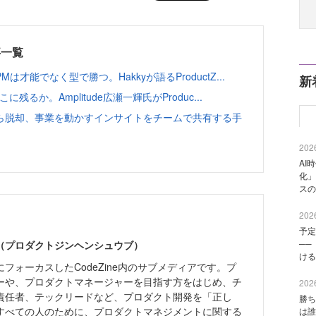
事一覧
能でなく型で勝つ。Hakkyが語るProductZ...
新
るか。Amplitude広瀬一輝氏がProduc...
ら脱却、事業を動かすインサイトをチームで共有する手
2026
AI
化」
スの
2026
予定
──
編集部（プロダクトジンヘンシュウブ）
ける
フォーカスしたCodeZine内のサブメディアです。プ
ーや、プロダクトマネージャーを目指す方をはじめ、チ
2026
責任者、テックリードなど、プロダクト開発を「正し
勝ち
すべての人のために、プロダクトマネジメントに関する
は誰