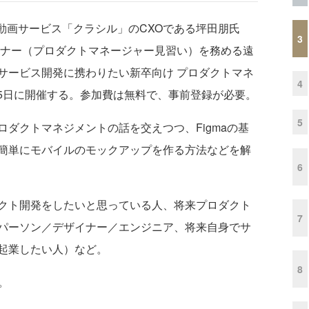
動画サービス「クラシル」のCXOである坪田朋氏
3
イナー（プロダクトマネージャー見習い）を務める遠
サービス開発に携わりたい新卒向け プロダクトマネ
4
月25日に開催する。参加費は無料で、事前登録が必要。
5
ダクトマネジメントの話を交えつつ、Figmaの基
簡単にモバイルのモックアップを作る方法などを解
6
クト開発をしたいと思っている人、将来プロダクト
7
パーソン／デザイナー／エンジニア、将来自身でサ
起業したい人）など。
8
。