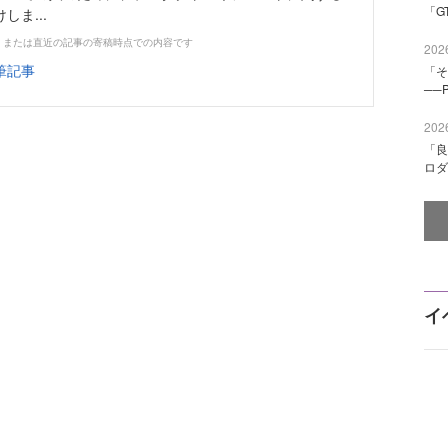
「G
ま...
、または直近の記事の寄稿時点での内容です
2026
筆記事
「そ
──
2026
「良
ロダ
イ