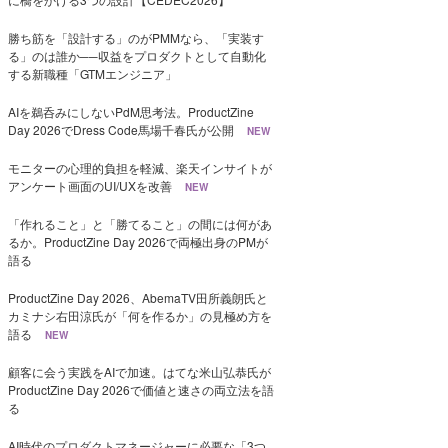
勝ち筋を「設計する」のがPMMなら、「実装す
る」のは誰か──収益をプロダクトとして自動化
する新職種「GTMエンジニア」
AIを鵜呑みにしないPdM思考法。ProductZine
Day 2026でDress Code馬場千春氏が公開
NEW
モニターの心理的負担を軽減、楽天インサイトが
アンケート画面のUI/UXを改善
NEW
「作れること」と「勝てること」の間には何があ
るか。ProductZine Day 2026で両極出身のPMが
語る
ProductZine Day 2026、AbemaTV田所義朗氏と
カミナシ右田涼氏が「何を作るか」の見極め方を
語る
NEW
顧客に会う実践をAIで加速。はてな米山弘恭氏が
ProductZine Day 2026で価値と速さの両立法を語
る
AI時代のプロダクトマネージャーに必要な「3つ