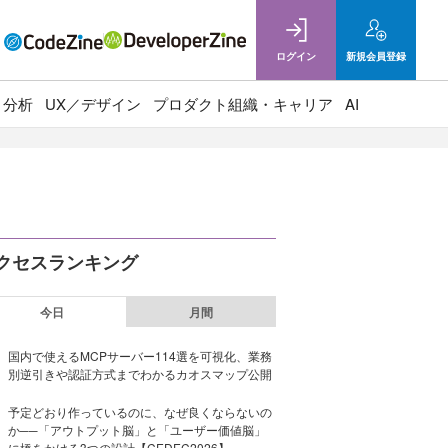
ログイン
新規
会員登録
ト分析
UX／デザイン
プロダクト組織・キャリア
AI
クセスランキング
今日
月間
国内で使えるMCPサーバー114選を可視化、業務
別逆引きや認証方式までわかるカオスマップ公開
予定どおり作っているのに、なぜ良くならないの
か──「アウトプット脳」と「ユーザー価値脳」
に橋をかける3つの設計【CEDEC2026】