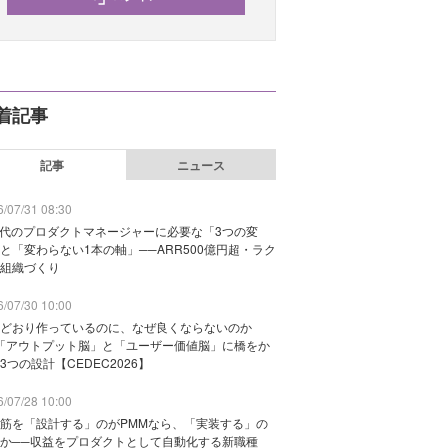
着記事
記事
ニュース
/07/31 08:30
時代のプロダクトマネージャーに必要な「3つの変
と「変わらない1本の軸」──ARR500億円超・ラク
組織づくり
/07/30 10:00
どおり作っているのに、なぜ良くならないのか
「アウトプット脳」と「ユーザー価値脳」に橋をか
3つの設計【CEDEC2026】
/07/28 10:00
筋を「設計する」のがPMMなら、「実装する」の
か──収益をプロダクトとして自動化する新職種