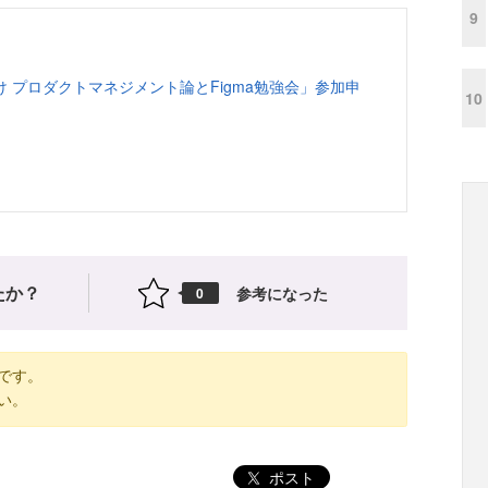
9
 プロダクトマネジメント論とFigma勉強会」参加申
10
たか？
参考になった
0
です。
い。
ポスト