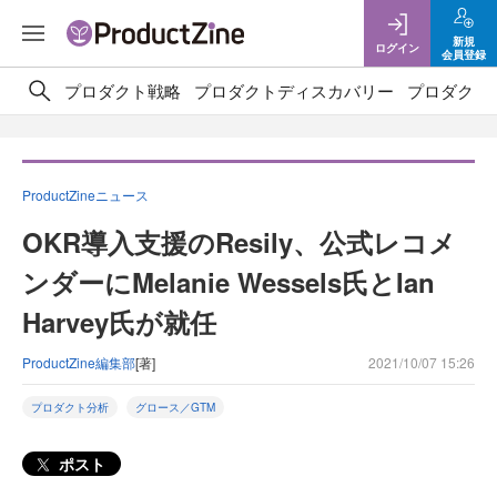
新規
ログイン
会員登録
プロダクト戦略
プロダクトディスカバリー
プロダクト
ProductZineニュース
OKR導入支援のResily、公式レコメ
ンダーにMelanie Wessels氏とIan
Harvey氏が就任
ProductZine編集部
[著]
2021/10/07 15:26
プロダクト分析
グロース／GTM
ポスト