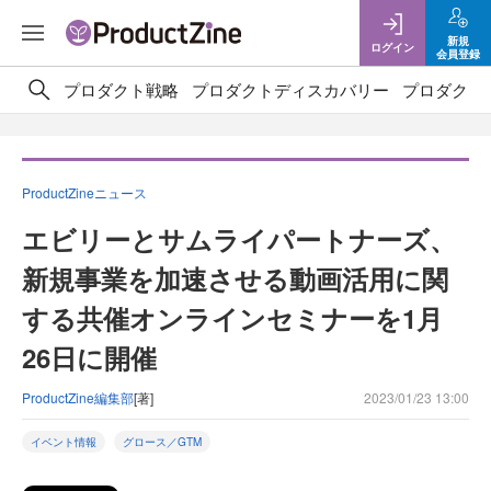
新規
ログイン
会員登録
プロダクト戦略
プロダクトディスカバリー
プロダクト
ProductZineニュース
エビリーとサムライパートナーズ、
新規事業を加速させる動画活用に関
する共催オンラインセミナーを1月
26日に開催
ProductZine編集部
[著]
2023/01/23 13:00
イベント情報
グロース／GTM