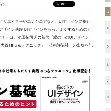
ポスト
ザイン
3
クリエイターやエンジニアなど、UIデザインに携わ
4
デザイン基礎 UIデザインをもっとよくするためのヒ
ミナーは、池田拓司氏の新著『縁の下のUIデザイン
実践TIPS＆テクニック』（技術評論社）の出版を記
5
6
7
8