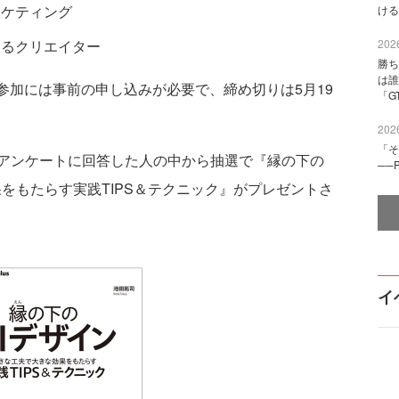
ーケティング
ける
いるクリエイター
2026
勝ち
は誰
。参加には事前の申し込みが必要で、締め切りは5月19
「G
2026
「そ
アンケートに回答した人の中から抽選で『縁の下の
──
果をもたらす実践TIPS＆テクニック』がプレゼントさ
イ