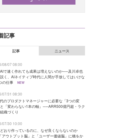
着記事
記事
ニュース
/08/07 08:00
AIで速く作れても成果は増えないのか──及川卓也
説く、AIネイティブ時代に人間が手放してはいけな
つの仕事
NEW
/07/31 08:30
時代のプロダクトマネージャーに必要な「3つの変
と「変わらない1本の軸」──ARR500億円超・ラク
組織づくり
/07/30 10:00
どおり作っているのに、なぜ良くならないのか
「アウトプット脳」と「ユーザー価値脳」に橋をか