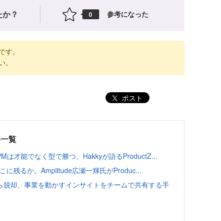
たか？
参考になった
0
です。
い。
ポスト
事一覧
能でなく型で勝つ。Hakkyが語るProductZ...
るか。Amplitude広瀬一輝氏がProduc...
ら脱却、事業を動かすインサイトをチームで共有する手