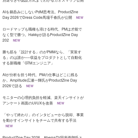
AIを鵜呑みにしないPdM思考法。ProductZine
Day 2026でDress Code馬場千春氏が公開
NEW
ロードマップも職種も溶ける時代、PMは才能で
なく型で勝つ。Hakkyが語るProductZine Day
202
NEW
勝ち筋を「設計する」のがPMMなら、「実装す
る」のは誰か──収益をプロダクトとして自動化
する新職種「GTMエンジニア」
AIが分析を担う時代、PMの仕事はどこに残る
か。Amplitude広瀬一輝氏がProductZine Day
2026で語る
NEW
モニターの心理的負担を軽減、楽天インサイトが
アンケート画面のUI/UXを改善
NEW
「やって終わり」のインタビューから脱却、事業
を動かすインサイトをチームで共有する手法
NEW
ProductZine Day 2026、AbemaTV田所義朗氏と