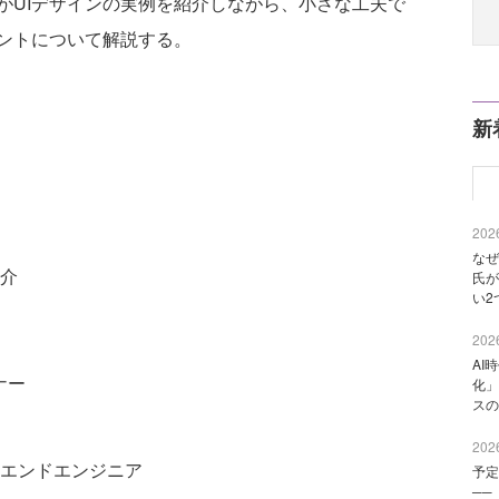
がUIデザインの実例を紹介しながら、小さな工夫で
ヒントについて解説する。
新
2026
なぜ
紹介
氏が
い2
2026
AI
ナー
化」
スの
2026
エンドエンジニア
予定
──