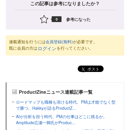
この記事は参考になりましたか？
参考になった
0
連載通知を行うには
会員登録(無料)
が必要です。
既に会員の方は
を行ってください。
ログイン
ポスト
ProductZineニュース連載記事一覧
ロードマップも職種も溶ける時代、PMは才能でなく型
で勝つ。Hakkyが語るProductZ...
AIが分析を担う時代、PMの仕事はどこに残るか。
Amplitude広瀬一輝氏がProduc...