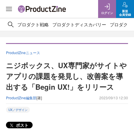
新規
ログイン
会員登録
プロダクト戦略
プロダクトディスカバリー
プロダクト
ProductZineニュース
ニジボックス、UX専門家がサイトや
アプリの課題を発見し、改善案を導
出する「Begin UX!」をリリース
ProductZine編集部
[著]
2023/09/13 12:30
UX／デザイン
ポスト