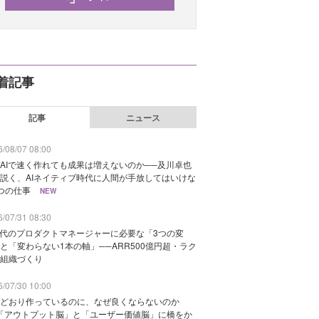
着記事
記事
ニュース
/08/07 08:00
AIで速く作れても成果は増えないのか──及川卓也
説く、AIネイティブ時代に人間が手放してはいけな
つの仕事
NEW
/07/31 08:30
時代のプロダクトマネージャーに必要な「3つの変
と「変わらない1本の軸」──ARR500億円超・ラク
組織づくり
/07/30 10:00
どおり作っているのに、なぜ良くならないのか
「アウトプット脳」と「ユーザー価値脳」に橋をか