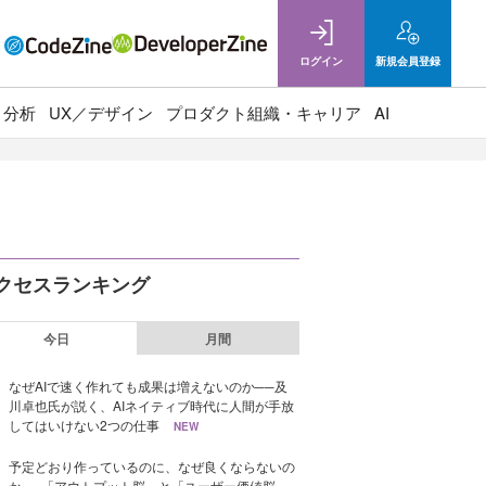
ログイン
新規
会員登録
ト分析
UX／デザイン
プロダクト組織・キャリア
AI
クセスランキング
今日
月間
なぜAIで速く作れても成果は増えないのか──及
川卓也氏が説く、AIネイティブ時代に人間が手放
してはいけない2つの仕事
NEW
予定どおり作っているのに、なぜ良くならないの
か──「アウトプット脳」と「ユーザー価値脳」