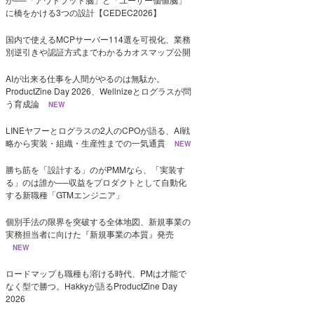
に橋をかける3つの設計【CEDEC2026】
国内で使えるMCPサーバー114選を可視化、業務
別逆引きや認証方式までわかるカオスマップ公開
AIが出来る仕事を人間がやるのは無駄か。
ProductZine Day 2026、Wellnizeとログラスが問
う育成論
NEW
LINEヤフーとログラスの2人のCPOが語る、AI戦
略から実装・組織・生産性までの一気通貫
NEW
勝ち筋を「設計する」のがPMMなら、「実装す
る」のは誰か──収益をプロダクトとして自動化
する新職種「GTMエンジニア」
個別手法の限界を突破する全体地図、新規事業の
実務担当者に向けた『新規事業の本質』発売
NEW
ロードマップも職種も溶ける時代、PMは才能で
なく型で勝つ。Hakkyが語るProductZine Day
2026