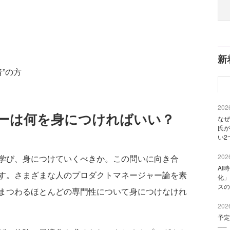
新
”の方
2026
ーは何を身につければいい？
なぜ
氏が
い2
2026
学び、身につけていくべきか。この問いに向き合
AI
す。さまざまな人のプロダクトマネージャー論を素
化」
スの
まつわるほとんどの専門性について身につけなけれ
2026
予定
──