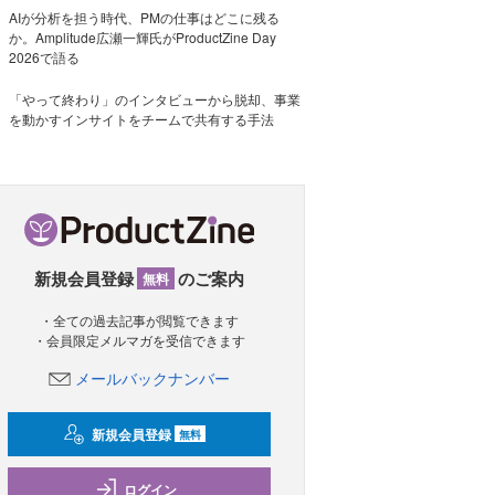
AIが分析を担う時代、PMの仕事はどこに残る
か。Amplitude広瀬一輝氏がProductZine Day
2026で語る
「やって終わり」のインタビューから脱却、事業
を動かすインサイトをチームで共有する手法
新規会員登録
のご案内
無料
・全ての過去記事が閲覧できます
・会員限定メルマガを受信できます
メールバックナンバー
新規会員登録
無料
ログイン