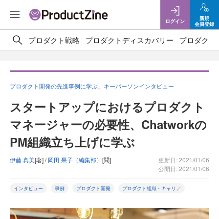
新規
ログイン
会員登録
プロダクト戦略
プロダクトディスカバリー
プロダクト
プロダクト開発の先進事例に学ぶ、キーパーソンインタビュー
スタートアップにおけるプロダクト
マネージャーの必要性、Chatworkの
PM組織立ち上げに学ぶ
伊藤 真美
[著] /
岡田 果子（編集部）
[聞]
更新日: 2021/01/06
公開日: 2021/01/06
インタビュー
事例
プロダクト開発
プロダクト組織・キャリア