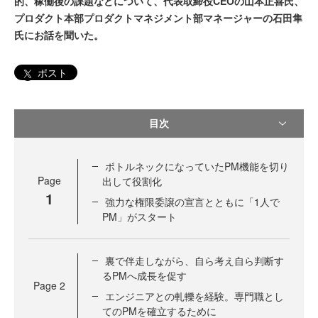
的、稼働後の課題などについて、代表取締役CEOの山本正喜氏、
プロダクト本部プロダクトマネジメント部マネージャーの石田隼
氏にお話を聞いた。
ポスト
目次
ボトルネックになっていたPM機能を切り
Page
出して役割化
1
強力な権限委譲の宣言とともに「1人で
PM」がスタート
裏で伴走しながら、自ら考え自ら判断す
るPMへ成長を促す
Page
2
エンジニアとの軋轢を経験。専門職とし
てのPMを確立するために