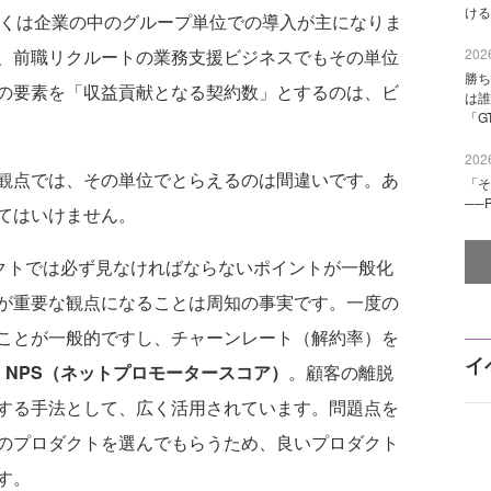
ける
しくは企業の中のグループ単位での導入が主になりま
2026
、前職リクルートの業務支援ビジネスでもその単位
勝ち
の要素を「収益貢献となる契約数」とするのは、ビ
は誰
「G
2026
観点では、その単位でとらえるのは間違いです。あ
「そ
──
てはいけません。
ダクトでは必ず見なければならないポイントが一般化
が重要な観点になることは周知の事実です。一度の
ことが一般的ですし、チャーンレート（解約率）を
イ
、
NPS（ネットプロモータースコア）
。顧客の離脱
する手法として、広く活用されています。問題点を
のプロダクトを選んでもらうため、良いプロダクト
す。