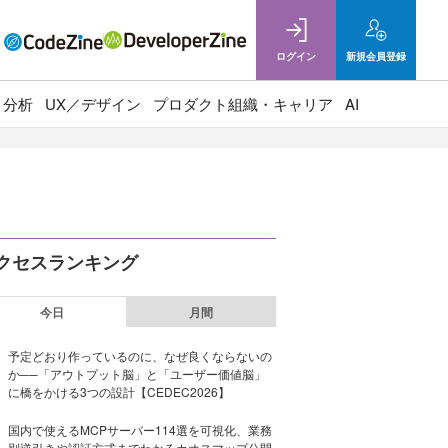
ログイン
新規
会員登録
ト分析
UX／デザイン
プロダクト組織・キャリア
AI
クセスランキング
今日
月間
予定どおり作っているのに、なぜ良くならないの
か──「アウトプット脳」と「ユーザー価値脳」
に橋をかける3つの設計【CEDEC2026】
国内で使えるMCPサーバー114選を可視化、業務
別逆引きや認証方式までわかるカオスマップ公開