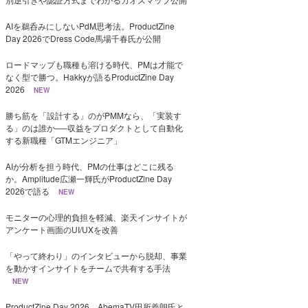
AIを鵜呑みにしないPdM思考法。ProductZine
Day 2026でDress Code馬場千春氏が公開
ロードマップも職種も溶ける時代、PMは才能で
なく型で勝つ。Hakkyが語るProductZine Day
2026
NEW
勝ち筋を「設計する」のがPMMなら、「実装す
る」のは誰か──収益をプロダクトとして自動化
する新職種「GTMエンジニア」
AIが分析を担う時代、PMの仕事はどこに残る
か。Amplitude広瀬一輝氏がProductZine Day
2026で語る
NEW
モニターの心理的負担を軽減、楽天インサイトが
アンケート画面のUI/UXを改善
「やって終わり」のインタビューから脱却、事業
を動かすインサイトをチームで共有する手法
NEW
ProductZine Day 2026、AbemaTV田所義朗氏と