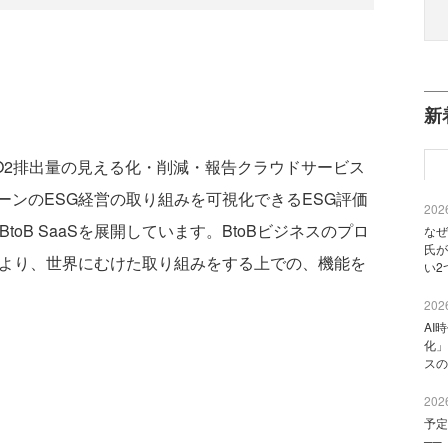
新
2排出量の見える化・削減・報告クラウドサービス
ーンのESG経営の取り組みを可視化できるESG評価
2026
toB SaaSを展開しています。BtoBビジネスのプロ
なぜ
氏が
とより、世界にむけた取り組みをする上での、機能を
い2
2026
AI
化」
スの
2026
予定
──