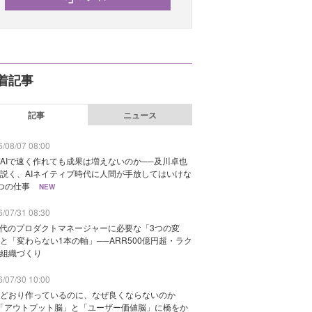
着記事
記事
ニュース
/08/07 08:00
AIで速く作れても成果は増えないのか──及川卓也
説く、AIネイティブ時代に人間が手放してはいけな
つの仕事
NEW
/07/31 08:30
時代のプロダクトマネージャーに必要な「3つの変
と「変わらない1本の軸」──ARR500億円超・ラク
組織づくり
/07/30 10:00
どおり作っているのに、なぜ良くならないのか
「アウトプット脳」と「ユーザー価値脳」に橋をか