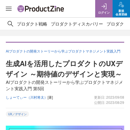
新規
ログイン
会員登録
プロダクト戦略
プロダクトディスカバリー
プロダクト
AIプロダクトの開発ストーリーから学ぶプロダクトマネジメント実践入門
生成AIを活用したプロダクトのUXデ
ザイン ～期待値のデザインと実現～
AIプロダクトの開発ストーリーから学ぶプロダクトマネジメ
ント実践入門 第5回
しょーてぃー（川村将太）
[著]
更新日: 2023/09/08
公開日: 2023/08/29
UX／デザイン