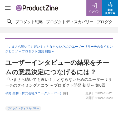
新規
ログイン
会員登録
プロダクト戦略
プロダクトディスカバリー
プロダクト
「いまさら聴いても遅い！」とならないためのユーザーリサーチのタイミン
グとコツ ～プロダクト開発 初期～
ユーザーインタビューの結果をチー
ムの意思決定につなげるには？
「いまさら聴いても遅い！」とならないためのユーザーリサ
ーチのタイミングとコツ ～プロダクト開発 初期～ 第6回
平野 美和（株式会社ユニークルーパー）
[著]
更新日: 2024/05/21
公開日: 2024/05/20
プロダクトディスカバリー