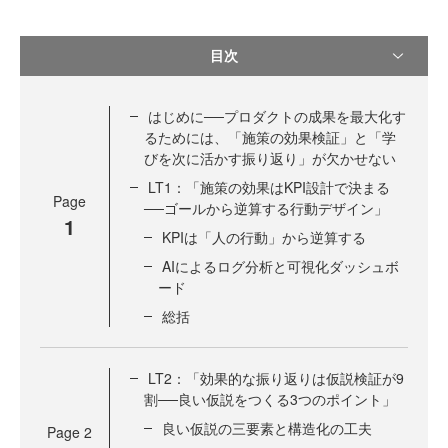
目次
はじめに──プロダクトの成果を最大化す
るためには、「施策の効果検証」と「学
びを次に活かす振り返り」が欠かせない
LT1：「施策の効果はKPI設計で決まる
Page
──ゴールから逆算する行動デザイン」
1
KPIは「人の行動」から逆算する
AIによるログ分析と可視化ダッシュボ
ード
総括
LT2：「効果的な振り返りは仮説検証が9
割──良い仮説をつくる3つのポイント」
良い仮説の三要素と構造化の工夫
Page
2