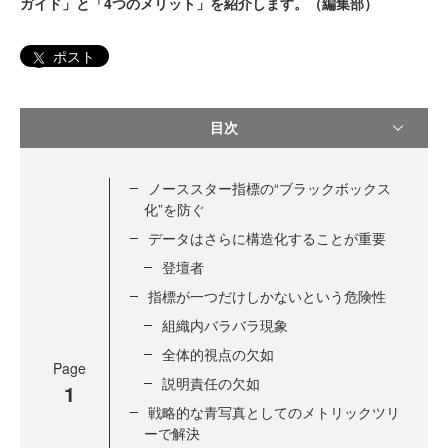
ガイド」と「4つのメリット」を紹介します。（編集部）
ポスト
目次
ノーススター指標の“ブラックボックス
化”を防ぐ
データはさらに構造化することが重要
登壇者
指標が一つだけしかないという危険性
組織内バラバラ現象
全体的視点の欠如
Page
説明責任の欠如
1
戦略的な青写真としてのメトリックツリ
ーで解決