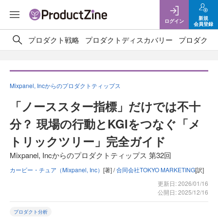
新規
ログイン
会員登録
プロダクト戦略
プロダクトディスカバリー
プロダクト
Mixpanel, Incからのプロダクトティップス
「ノーススター指標」だけでは不十
分？ 現場の行動とKGIをつなぐ「メ
トリックツリー」完全ガイド
Mixpanel, Incからのプロダクトティップス 第32回
カービー・チュア（Mixpanel, Inc）
[著] /
合同会社TOKYO MARKETING
[訳]
更新日: 2026/01/16
公開日: 2025/12/16
プロダクト分析