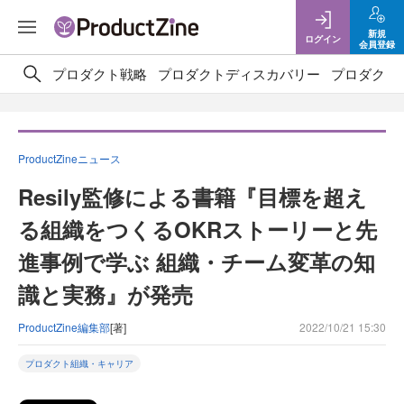
新規
ログイン
会員登録
プロダクト戦略
プロダクトディスカバリー
プロダクト
ProductZineニュース
Resily監修による書籍『目標を超え
る組織をつくるOKRストーリーと先
進事例で学ぶ 組織・チーム変革の知
識と実務』が発売
ProductZine編集部
[著]
2022/10/21 15:30
プロダクト組織・キャリア