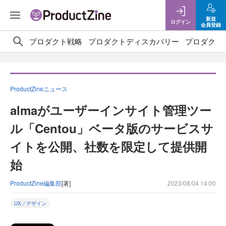
新規
ログイン
会員登録
プロダクト戦略
プロダクトディスカバリー
プロダクト
ProductZineニュース
almaがユーザーインサイト管理ツー
ル「Centou」ベータ版のサービスサ
イトを公開、社数を限定して提供開
始
ProductZine編集部
[著]
2023/08/04 14:00
UX／デザイン