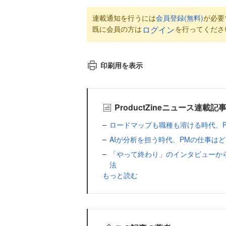
連載通知を行うには
会員登録(無料)
が必要
既に会員の方は
を行ってくださ
ログイン
印刷用を表示
ProductZineニュース連載記
ロードマップも職種も溶ける時代、PMは才
AIが分析を担う時代、PMの仕事はどこに残
「やって終わり」のインタビューか
法
もっと読む