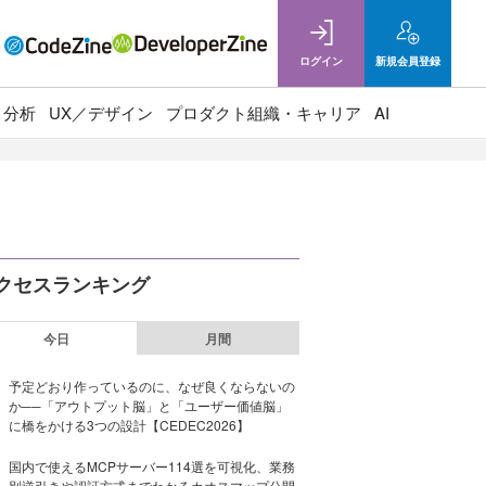
ログイン
新規
会員登録
ト分析
UX／デザイン
プロダクト組織・キャリア
AI
クセスランキング
今日
月間
予定どおり作っているのに、なぜ良くならないの
か──「アウトプット脳」と「ユーザー価値脳」
に橋をかける3つの設計【CEDEC2026】
国内で使えるMCPサーバー114選を可視化、業務
別逆引きや認証方式までわかるカオスマップ公開