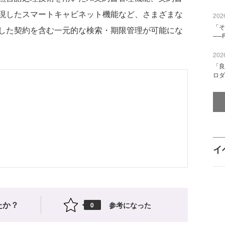
現したスマートキャビネット機能など、さまざまな
2026
「そ
した契約を含む一元的な検索・期限管理が可能にな
──
2026
「良
ロダ
イ
たか？
参考になった
0