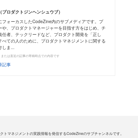
編集部（プロダクトジンヘンシュウブ）
フォーカスしたCodeZine内のサブメディアです。プ
ーや、プロダクトマネージャーを目指す方をはじめ、チ
責任者、テックリードなど、プロダクト開発を「正し
すべての人のために、プロダクトマネジメントに関する
ま...
、または直近の記事の寄稿時点での内容です
筆記事
、プロダクトマネジメントの実践情報を発信するCodeZineのサブチャンネルです。