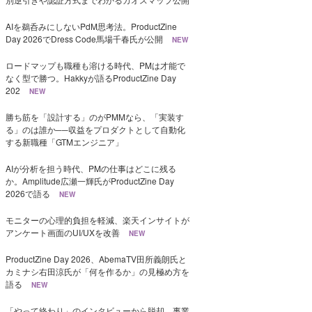
AIを鵜呑みにしないPdM思考法。ProductZine
Day 2026でDress Code馬場千春氏が公開
NEW
ロードマップも職種も溶ける時代、PMは才能で
なく型で勝つ。Hakkyが語るProductZine Day
202
NEW
勝ち筋を「設計する」のがPMMなら、「実装す
る」のは誰か──収益をプロダクトとして自動化
する新職種「GTMエンジニア」
AIが分析を担う時代、PMの仕事はどこに残る
か。Amplitude広瀬一輝氏がProductZine Day
2026で語る
NEW
モニターの心理的負担を軽減、楽天インサイトが
アンケート画面のUI/UXを改善
NEW
ProductZine Day 2026、AbemaTV田所義朗氏と
カミナシ右田涼氏が「何を作るか」の見極め方を
語る
NEW
「やって終わり」のインタビューから脱却、事業