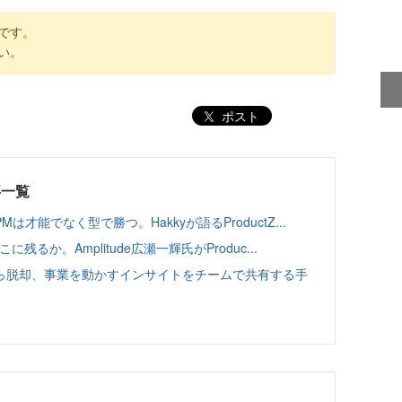
です。
い。
ポスト
事一覧
能でなく型で勝つ。Hakkyが語るProductZ...
るか。Amplitude広瀬一輝氏がProduc...
ら脱却、事業を動かすインサイトをチームで共有する手