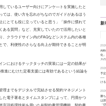
用しているユーザー向けにアンケ―トを実施したと
っては、使い方を忘れがちなのでガイドがあるほう
止にとても役に立っていると思う」「操作に慣れて
新
くある質問」など、充実していたので活用したいと
り、クラウドサイン内のFAQなどシステム内の各種
とで、利便性のさらなる向上が期待できることが明
2026
AI
化」
スの
インにおけるテックタッチの実装には一定の効果が
2026
の推進にむけた定着支援には有効であるという結論を
予定
──
ける
管理までをデジタルで完結させる契約マネジメント
2026
勝ち
した電子署名とタイムスタンプによって、円滑かつ
は誰
「G
然言語処理技術を用いたAI契約書管理機能、契約書