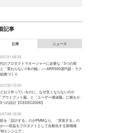
着記事
記事
ニュース
/07/31 08:30
時代のプロダクトマネージャーに必要な「3つの変
と「変わらない1本の軸」──ARR500億円超・ラク
組織づくり
/07/30 10:00
どおり作っているのに、なぜ良くならないのか
「アウトプット脳」と「ユーザー価値脳」に橋をか
3つの設計【CEDEC2026】
/07/28 10:00
筋を「設計する」のがPMMなら、「実装する」の
か──収益をプロダクトとして自動化する新職種
TMエンジニア」