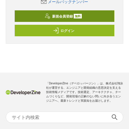
メールバックナンバー
新規会員登録
無料
ログイン
「DeveloperZine（デベロッパージン）」は、株式会社翔泳
社が運営する、エンジニアと開発組織の意思決定を支える
技術情報メディアです。技術選定、アーキテクチャ、チー
ムづくりなど、開発現場の正解のない問いに向き合うエン
ジニアへ、最新トレンドと実践知をお届けします。