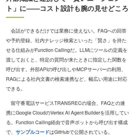
ト」に——コスト設計も腕の見せどころ
会話ができるだけでは業務に使えない。FAQへの回答
や予約登録、社内ナレッジ検索といった「賢さ」を持た
せる仕組みがFunction Callingだ。LLMにツールの定義を
渡しておくと、特定の質問が来たときに指定した関数を
呼び出す。外部APIの呼び出しやMCPサーバーの利用、
RAGによる社内文書の検索連携など、幅広い用途に対応
できる。
留守番電話サービスTRANSRECの場合、FAQとの連
携にGoogle CloudのVertex AI Agent Builderを活用してい
る。Function Calling経由で音声ボットから呼び出す構成
で、
サンプルコード
はGitHubで公開されている。