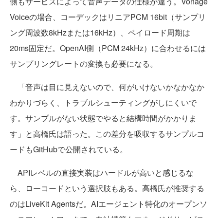
側もサービスによって音声データの仕様が違う。Vonage
Voiceの場合、コーデックはリニアPCM 16bit（サンプリ
ング周波数8kHzまたは16kHz）、ペイロード周期は
20ms固定だ。OpenAI側（PCM 24kHz）に合わせるには
サンプリングレートの変換も必要になる。
「音声は目に見えないので、何がいけないかなかなか
わかりづらく、トラブルシューティングがしにくいで
す。サンプルがない状態でやると結構時間がかかりま
す」と高橋氏は語った。この差分を吸収するサンプルコ
ードもGitHubで公開されている。
APIレベルの直接実装はハードルが高いと感じるな
ら、ローコードという選択肢もある。高橋氏が推奨する
のはLiveKit Agentsだ。AIエージェント特化のオープンソ