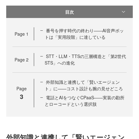
目次
番号を押す時代の終わり——AI音声ボッ
Page
1
トは「実用段階」に達している
STT・LLM・TTSの三層構造と「第2世代
Page
2
STS」への進化
外部知識と連携して「賢いエージェン
Page
ト」に——コスト設計も腕の見せどころ
3
電話とAIをつなぐCPaaS——実装の勘所
とローコードという選択肢
外部知識と連携して「賢いエージェン