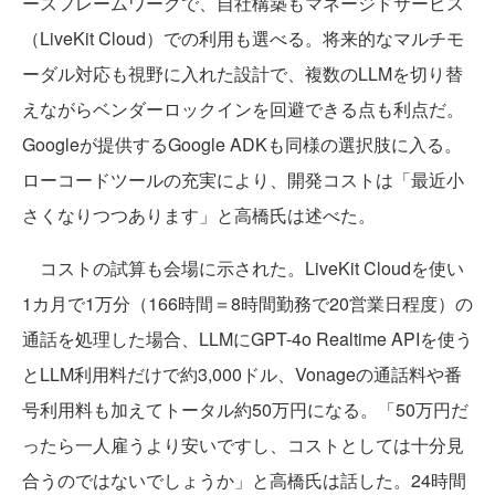
ースフレームワークで、自社構築もマネージドサービス
（LiveKit Cloud）での利用も選べる。将来的なマルチモ
ーダル対応も視野に入れた設計で、複数のLLMを切り替
えながらベンダーロックインを回避できる点も利点だ。
Googleが提供するGoogle ADKも同様の選択肢に入る。
ローコードツールの充実により、開発コストは「最近小
さくなりつつあります」と高橋氏は述べた。
コストの試算も会場に示された。LiveKit Cloudを使い
1カ月で1万分（166時間＝8時間勤務で20営業日程度）の
通話を処理した場合、LLMにGPT-4o Realtime APIを使う
とLLM利用料だけで約3,000ドル、Vonageの通話料や番
号利用料も加えてトータル約50万円になる。「50万円だ
ったら一人雇うより安いですし、コストとしては十分見
合うのではないでしょうか」と高橋氏は話した。24時間