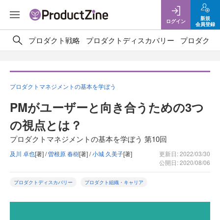
新規
ログイン
会員登録
プロダクト戦略
プロダクトディスカバリー
プロダクト
プロダクトマネジメントの基本を学ぼう
PMがユーザーと向き合うための3つ
の視点とは？
プロダクトマネジメントの基本を学ぼう 第10回
及川 卓也
[著] /
曽根原 春樹
[著] /
小城 久美子
[著]
更新日: 2022/03/30
公開日: 2020/08/06
プロダクトディスカバリー
プロダクト組織・キャリア