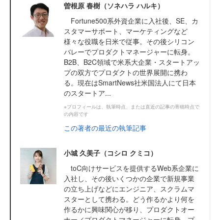
曽根原 春樹（ソネハラ ハルキ）
Fortune500系外資企業に入社後、SE、カ
スタマーサポート、マーケティングなど
様々な役職を日米で従事。その後シリコン
バレーでプロダクトマネージャーに転身。
B2B、B2C領域で米系大企業・スタートアッ
プの双方でプロダクトの世界展開に携わ
る。現在はSmartNews社米国法人にて日本
のスタートア...
※プロフィールは、執筆時点、または直近の記事の寄稿時点で
の内容です
この著者の最近の執筆記事
小城 久美子（コシロ クミコ）
toC向けサービスを提供するWeb系企業に
入社し、その後いくつかの企業で新規事業
の立ち上げなどにエンジニア、スクラムマ
スターとして携わる。どう作るかより何を
作るかに興味関心が移り、プロダクトオー
ナー／プロダクトマネージャーに転身。プ