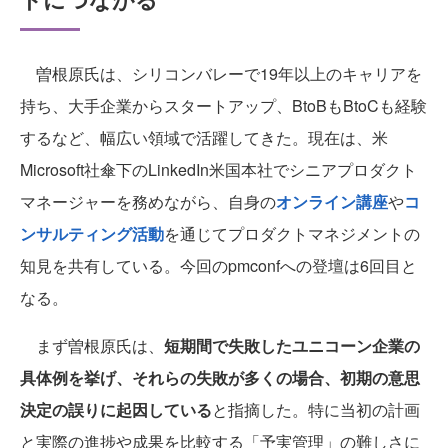
曽根原氏は、シリコンバレーで19年以上のキャリアを
持ち、大手企業からスタートアップ、BtoBもBtoCも経験
するなど、幅広い領域で活躍してきた。現在は、米
Microsoft社傘下のLinkedIn米国本社でシニアプロダクト
マネージャーを務めながら、自身の
オンライン講座
や
コ
ンサルティング活動
を通じてプロダクトマネジメントの
知見を共有している。今回のpmconfへの登壇は6回目と
なる。
まず曽根原氏は、
短期間で失敗したユニコーン企業の
具体例を挙げ、それらの失敗が多くの場合、初期の意思
決定の誤りに起因している
と指摘した。特に当初の計画
と実際の進捗や成果を比較する「予実管理」の難しさに