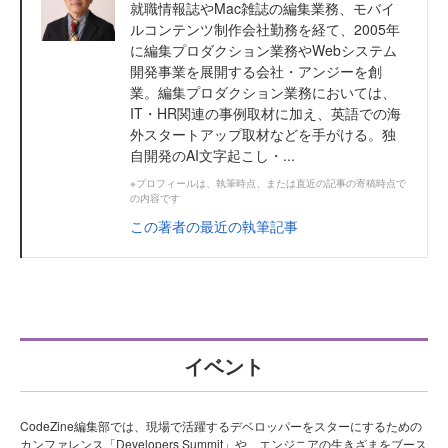
就職情報誌やMac雑誌の編集業務、モバイ
ルコンテンツ制作会社勤務を経て、2005年
に編集プロダクション業務やWebシステム
開発事業を展開する会社・アンジーを創
業。編集プロダクション業務においては、
IT・HR関連の事例取材に加え、英語での海
外スタートアップ取材などを手がける。独
自開発のAI文字起こし・...
※プロフィールは、執筆時点、または直近の記事の寄稿時点で
の内容です
この著者の最近の執筆記事
イベント
CodeZine編集部では、現場で活躍するデベロッパーをスターにするための
カンファレンス「Developers Summit」や、エンジニアの生きざまをブース