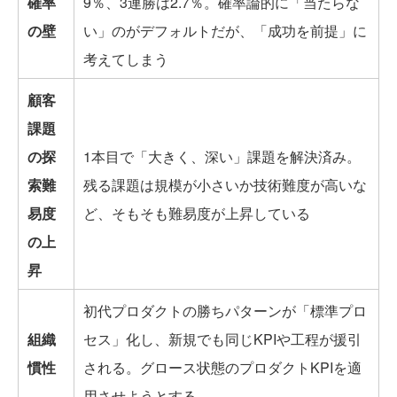
確率
9％、3連勝は2.7％。確率論的に「当たらな
の壁
い」のがデフォルトだが、「成功を前提」に
考えてしまう
顧客
課題
の探
1本目で「大きく、深い」課題を解決済み。
索難
残る課題は規模が小さいか技術難度が高いな
易度
ど、そもそも難易度が上昇している
の上
昇
初代プロダクトの勝ちパターンが「標準プロ
組織
セス」化し、新規でも同じKPIや工程が援引
慣性
される。グロース状態のプロダクトKPIを適
用させようとする