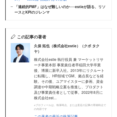
「連続的PMF」はなぜ難しいのか──estieが語る、リソ
ースとKPIのジレンマ
この記事の著者
久保 拓也（株式会社estie）（クボ タク
ヤ）
株式会社estie 執行役員 兼 マーケットリサ
ーチ事業本部 事業責任者早稲田大学卒業
後、博展に新卒入社。2013年にリクルート
に転職し、HR領域でGM、拠点長などを経
験。その後、ユアマイスターに参画、資金
調達や中期戦略立案を推進し、プロダクト
及び事業責任者として従事。2022年8月に
株式会社est...
※プロフィールは、執筆時点、または直近の記事の寄稿時点で
の内容です
この著者の最近の執筆記事