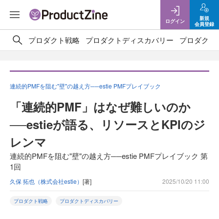
新規
ログイン
会員登録
プロダクト戦略
プロダクトディスカバリー
プロダクト
連続的PMFを阻む"壁"の越え方──estie PMFプレイブック
「連続的PMF」はなぜ難しいのか
──estieが語る、リソースとKPIのジ
レンマ
連続的PMFを阻む"壁"の越え方──estie PMFプレイブック 第
1回
久保 拓也（株式会社estie）
[著]
2025/10/20 11:00
プロダクト戦略
プロダクトディスカバリー