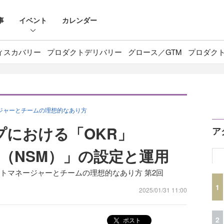
事
イベント
カレンダー
ィスカバリー
プロダクトデリバリー
グロース／GTM
プロダク
ージャーとチームの理想的なあり方
プにおける「OKR」
ア
etric（NSM）」の設定と運用
クトマネージャーとチームの理想的なあり方 第2回
1
2025/01/31 11:00
2
ポスト