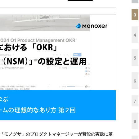
3
4
5
6
7
8
業「モノグサ」のプロダクトマネージャーが普段の実践に基