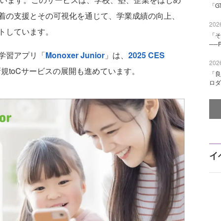
「G
着の支援とその可視化を通じて、学業成績の向上、
2026
トしています。
「そ
──
学習アプリ「
Monoxer Junior
」は、
2025 CES
2026
規toCサービスの展開も進めています。
「良
ロダ
イ