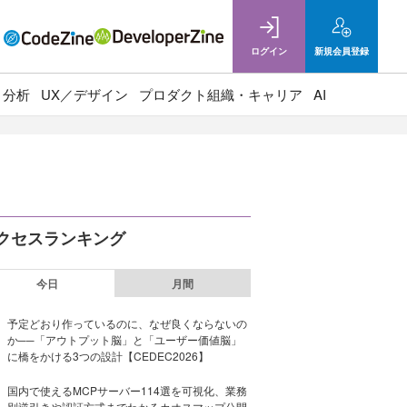
ログイン
新規
会員登録
ト分析
UX／デザイン
プロダクト組織・キャリア
AI
クセスランキング
今日
月間
予定どおり作っているのに、なぜ良くならないの
か──「アウトプット脳」と「ユーザー価値脳」
に橋をかける3つの設計【CEDEC2026】
国内で使えるMCPサーバー114選を可視化、業務
別逆引きや認証方式までわかるカオスマップ公開