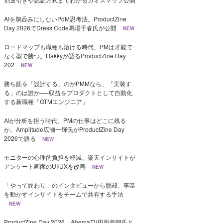
AIを鵜呑みにしないPdM思考法。ProductZine
Day 2026でDress Code馬場千春氏が公開
NEW
ロードマップも職種も溶ける時代、PMは才能で
なく型で勝つ。Hakkyが語るProductZine Day
202
NEW
勝ち筋を「設計する」のがPMMなら、「実装す
る」のは誰か──収益をプロダクトとして自動化
する新職種「GTMエンジニア」
AIが分析を担う時代、PMの仕事はどこに残る
か。Amplitude広瀬一輝氏がProductZine Day
2026で語る
NEW
モニターの心理的負担を軽減、楽天インサイトが
アンケート画面のUI/UXを改善
NEW
「やって終わり」のインタビューから脱却、事業
を動かすインサイトをチームで共有する手法
NEW
ProductZine Day 2026、AbemaTV田所義朗氏と