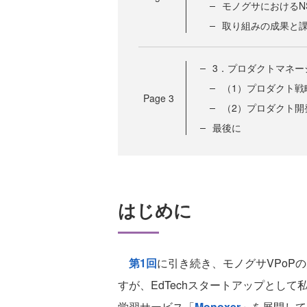
モノグサにおけるN
取り組みの成果と
3．プロダクトマネー
（1）プロダクト戦
Page
3
（2）プロダクト開
最後に
はじめに
第1回
に引き続き、モノグサVPoP
すが、EdTechスタートアップとして
学習サービス「
Monoxer
」を展開して