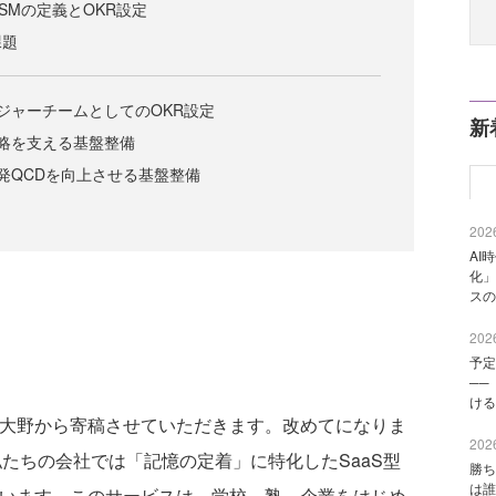
SMの定義とOKR設定
課題
ジャーチームとしてのOKR設定
新
略を支える基盤整備
発QCDを向上させる基盤整備
2026
AI
化」
スの
2026
予定
──
ける
の大野から寄稿させていただきます。改めてになりま
2026
私たちの会社では「記憶の定着」に特化したSaaS型
勝ち
は誰
います。このサービスは、学校、塾、企業をはじめ