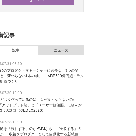
着記事
記事
ニュース
/07/31 08:30
時代のプロダクトマネージャーに必要な「3つの変
と「変わらない1本の軸」──ARR500億円超・ラク
組織づくり
/07/30 10:00
どおり作っているのに、なぜ良くならないのか
「アウトプット脳」と「ユーザー価値脳」に橋をか
3つの設計【CEDEC2026】
/07/28 10:00
筋を「設計する」のがPMMなら、「実装する」の
か──収益をプロダクトとして自動化する新職種