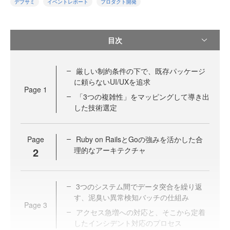
デブサミ
イベントレポート
プロダクト開発
目次
厳しい制約条件の下で、既存パッケージ
に頼らないUI/UXを追求
Page
1
「3つの複雑性」をマッピングして導き出
した技術選定
Page
Ruby on RailsとGoの強みを活かした合
2
理的なアーキテクチャ
3つのシステム間でデータ突合を繰り返
す、泥臭い異常検知バッチの仕組み
Page
3
アクセス急増への対応と、そこから定着
したインシデント対応のプロセス