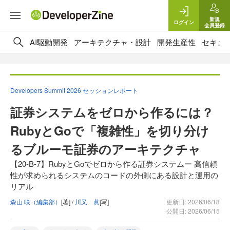
新規
ログイン
会員登録
AI駆動開発
アーキテクチャ・設計
開発生産性
セキュ
Developers Summit 2026 セッションレポート
証券システムをゼロから作るには？
RubyとGoで「複雑性」を切り分け
るブルーモ証券のアーキテクチャ
【20-B-7】RubyとGoでゼロから作る証券システムー 高信頼
性が求められるシステムのコードの外側にある設計と運用の
リアル
森山 咲（編集部）
[著] /
川又 眞
[写]
更新日: 2026/06/18
公開日: 2026/06/15