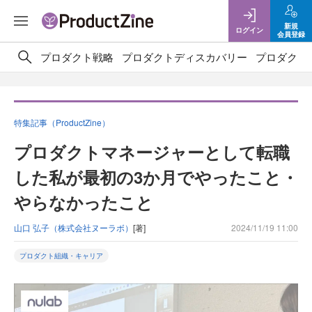
新規
ログイン
会員登録
プロダクト戦略
プロダクトディスカバリー
プロダクト
特集記事（ProductZine）
プロダクトマネージャーとして転職
した私が最初の3か月でやったこと・
やらなかったこと
山口 弘子（株式会社ヌーラボ）
[著]
2024/11/19 11:00
プロダクト組織・キャリア