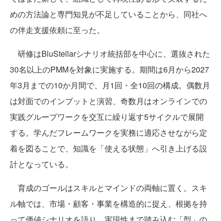
めの方法論と専門知見が不足していることから、同社へ
の伴走支援依頼に至った。
研修はBluStellarシナリオ統括部を中心に、選抜された
30名以上のPMMを対象に実施する。期間は6月から2027
年3月までの10か月間で、月1回・全10回の構成。偶数月
は対面でのインプットと演習、奇数月はオンラインでの
実践グループワークを交互に繰り返す5サイクルで展開
する。学んだフレームワークを実務に適応させながら定
着を図ることで、知識を「使える状態」へ引き上げる設
計となっている。
育成のゴールはスキルとマインドの両軸に置く。スキ
ル軸では、市場・顧客・事業を構造的に捉え、根拠を持
って価値シナリオを語り、実現性まで踏み込む「型」の