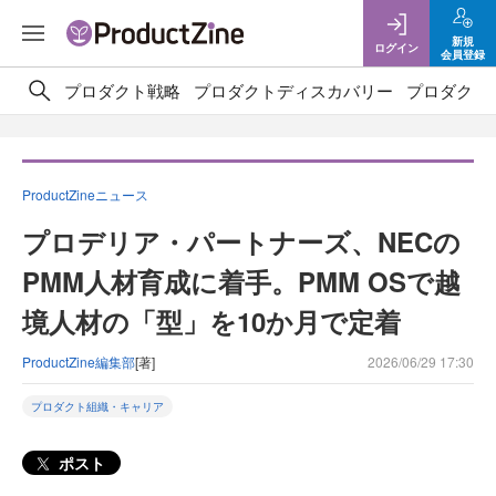
新規
ログイン
会員登録
プロダクト戦略
プロダクトディスカバリー
プロダクト
ProductZineニュース
プロデリア・パートナーズ、NECの
PMM人材育成に着手。PMM OSで越
境人材の「型」を10か月で定着
ProductZine編集部
[著]
2026/06/29 17:30
プロダクト組織・キャリア
ポスト