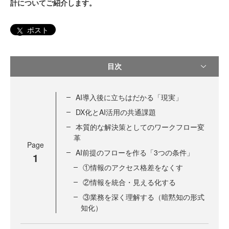
計についてご紹介します。
ポスト
目次
AI導入後に立ちはだかる「現実」
DX化とAI活用の共通課題
本質的な解決策としてのワークフロー変
革
Page
AI前提のフローを作る「3つの条件」
1
①情報のアクセス格差をなくす
②情報を統合・見える化する
③業務を深く理解する（暗黙知の形式
知化）