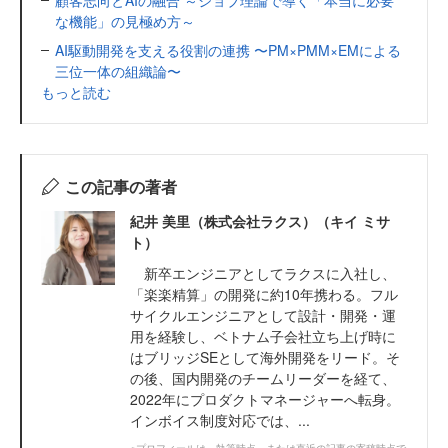
な機能」の見極め方～
AI駆動開発を支える役割の連携 〜PM×PMM×EMによる
三位一体の組織論〜
もっと読む
この記事の著者
紀井 美里（株式会社ラクス）（キイ ミサ
ト）
新卒エンジニアとしてラクスに入社し、
「楽楽精算」の開発に約10年携わる。フル
サイクルエンジニアとして設計・開発・運
用を経験し、ベトナム子会社立ち上げ時に
はブリッジSEとして海外開発をリード。そ
の後、国内開発のチームリーダーを経て、
2022年にプロダクトマネージャーへ転身。
インボイス制度対応では、...
※プロフィールは、執筆時点、または直近の記事の寄稿時点で