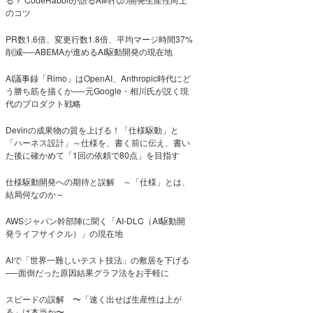
のコツ
PR数1.6倍、変更行数1.8倍、平均マージ時間37%
削減──ABEMAが進めるAI駆動開発の現在地
AI議事録「Rimo」はOpenAI、Anthropic時代にど
う勝ち筋を描くか──元Google・相川氏が説く現
代のプロダクト戦略
Devinの成果物の質を上げる！「仕様駆動」と
「ハーネス設計」～仕様を、書く前に伝え、書い
た後に確かめて「1回の依頼で80点」を目指す
仕様駆動開発への期待と誤解 ～「仕様」とは、
結局何なのか～
AWSジャパン幹部陣に聞く「AI-DLC（AI駆動開
発ライフサイクル）」の現在地
AIで「世界一難しいテスト技法」の敷居を下げる
──面倒だった原因結果グラフ法をお手軽に
スピードの誤解 〜「速く出せば生産性は上が
る」は本当か〜