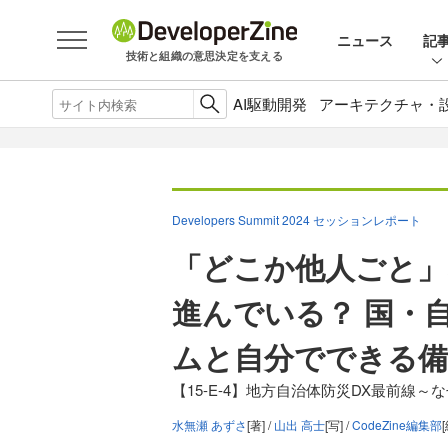
ニュース
記
技術と組織の意思決定を支える
AI駆動開発
アーキテクチャ・
Developers Summit 2024 セッションレポート
「どこか他人ごと」
進んでいる？ 国・
ムと自分でできる
【15-E-4】地方自治体防災DX最前線
水無瀬 あずさ
[著] /
山出 高士
[写] /
CodeZine編集部
[