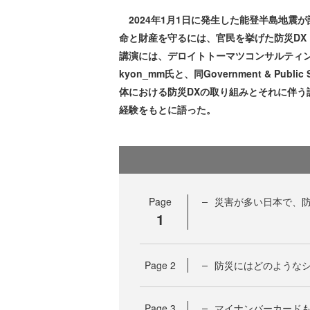
2024年1月1日に発生した能登半島地震
命と財産を守るには、官民を挙げた防災D
講演には、デロイトトーマツコンサルティング合同会
kyon_mm氏と、同Government & Publ
体における防災DXの取り組みとそれに伴
経験をもとに語った。
Page
災害が多い日本で、防
1
Page
2
防災にはどのような
Page
3
マイナンバーカード