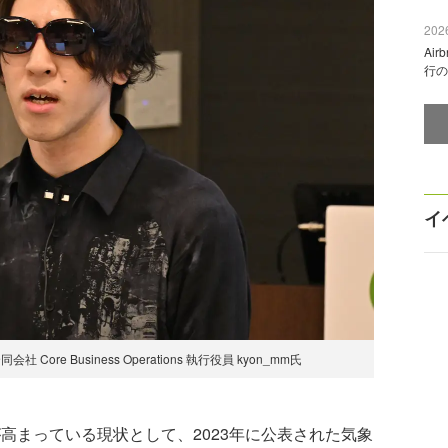
2026
Ai
行の
イ
re Business Operations 執行役員 kyon_mm氏
が高まっている現状として、2023年に公表された気象