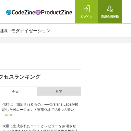
ログイン
新規
会員登録
組織
モダナイゼーション
クセスランキング
今日
月間
信頼は「測定されるもの」──Grafana Labsが検
証したAIエージェント実用化までの6つの疑い
NEW
大量に生成されたコードがレビューを崩壊させ
る？ CodeRabbitが語るAI時代の開発生産性向上