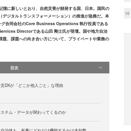
が記憶に新しいとおり、自然災害が頻発する国、日本。国民の
10
X（デジタルトランスフォーメーション）の推進が急務だ。本
社のCore Business Operations 執行役員である
ic Services Directorである山田 剛士氏が登壇。国や地方自治
う課題、課題への向き合い方について、プライベートや業務の
目次
災DXが「どこか他人ごと」な理由
システム・データが関わってくるのか
も自治体も、有事にどれだけ機能するかは未知数