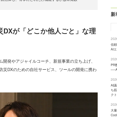
新
災DXが「どこか他人ごと」な理
2026
信頼
AI
2026
ム開発やアジャイルコーチ、新規事業の立ち上げ、
PR
防災DXのための自社サービス、ツールの開発に携わ
──
2026
AI
ち筋
クト
2026
大量
Co