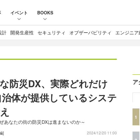
事
イベント
BOOKS
設計
開発生産性
セキュリティ
オブザーバビリティ
エンジニア
な防災DX、実際どれだけ
ア
自治体が提供しているシステ
備え
1
～なぜあなたの街の防災DXは進まないのか～
編]
2024/12/20 11:00
2