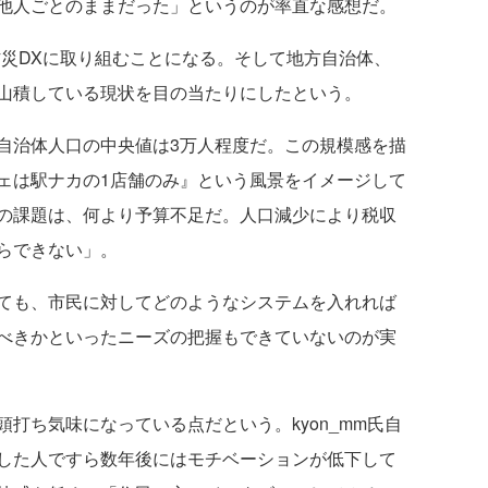
他人ごとのままだった」というのが率直な感想だ。
防災DXに取り組むことになる。そして地方自治体、
山積している現状を目の当たりにしたという。
治体人口の中央値は3万人程度だ。この規模感を描
ェは駅ナカの1店舗のみ』という風景をイメージして
の課題は、何より予算不足だ。人口減少により税収
らできない」。
ても、市民に対してどのようなシステムを入れれば
べきかといったニーズの把握もできていないのが実
打ち気味になっている点だという。kyon_mm氏自
した人ですら数年後にはモチベーションが低下して