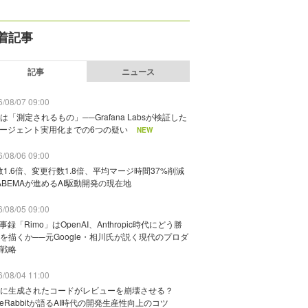
着記事
記事
ニュース
/08/07 09:00
は「測定されるもの」──Grafana Labsが検証した
エージェント実用化までの6つの疑い
NEW
/08/06 09:00
数1.6倍、変更行数1.8倍、平均マージ時間37%削減
ABEMAが進めるAI駆動開発の現在地
/08/05 09:00
議事録「Rimo」はOpenAI、Anthropic時代にどう勝
を描くか──元Google・相川氏が説く現代のプロダ
戦略
/08/04 11:00
に生成されたコードがレビューを崩壊させる？
deRabbitが語るAI時代の開発生産性向上のコツ