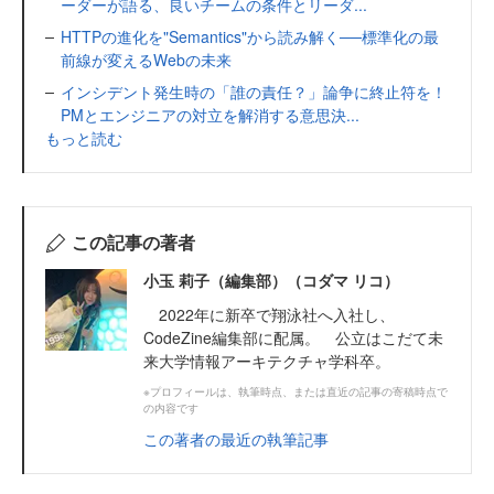
ーダーが語る、良いチームの条件とリーダ...
HTTPの進化を"Semantics"から読み解く──標準化の最
前線が変えるWebの未来
インシデント発生時の「誰の責任？」論争に終止符を！
PMとエンジニアの対立を解消する意思決...
もっと読む
この記事の著者
小玉 莉子（編集部）（コダマ リコ）
2022年に新卒で翔泳社へ入社し、
CodeZine編集部に配属。 公立はこだて未
来大学情報アーキテクチャ学科卒。
※プロフィールは、執筆時点、または直近の記事の寄稿時点で
の内容です
この著者の最近の執筆記事