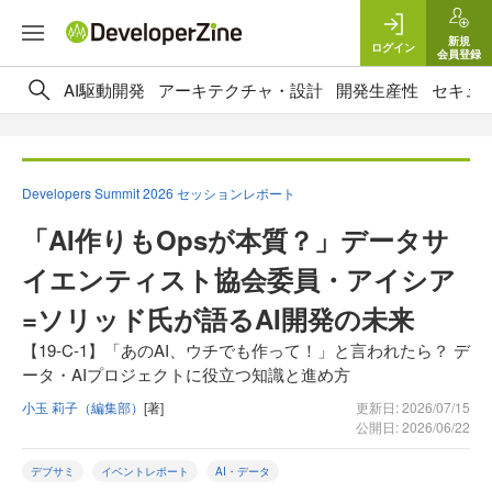
新規
ログイン
会員登録
AI駆動開発
アーキテクチャ・設計
開発生産性
セキュ
Developers Summit 2026 セッションレポート
「AI作りもOpsが本質？」データサ
イエンティスト協会委員・アイシア
=ソリッド氏が語るAI開発の未来
【19-C-1】「あのAI、ウチでも作って！」と言われたら？ デ
ータ・AIプロジェクトに役立つ知識と進め方
小玉 莉子（編集部）
[著]
更新日: 2026/07/15
公開日: 2026/06/22
デブサミ
イベントレポート
AI・データ