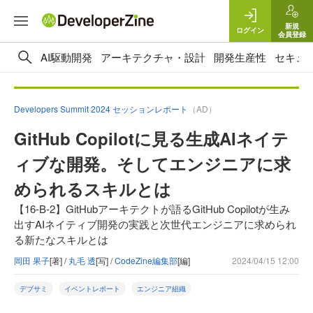
新規
ログイン
会員登録
AI駆動開発
アーキテクチャ・設計
開発生産性
セキュ
Developers Summit 2024 セッションレポート
（AD）
GitHub Copilotに見る生成AIネイテ
ィブな開発。そしてエンジニアに求
められるスキルとは
【16-B-2】GitHubアーキテクトが語るGitHub Copilotが生み
出すAIネイティブ開発の実践と次世代エンジニアに求められ
る新たなスキルとは
岡田 果子
[著] /
丸毛 透
[写] /
CodeZine編集部
[編]
2024/04/15 12:00
デブサミ
イベントレポート
エンジニア組織