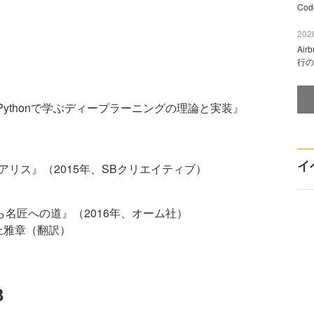
Co
2026
Ai
行の
g――Pythonで学ぶディープラーニングの理論と実装』
）
イ
アリス』（2015年、SBクリエイティブ）
ら名匠への道』（2016年、オーム社）
s、村上雅章（翻訳）
3