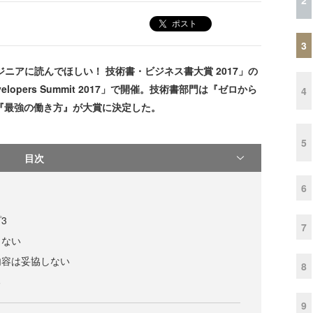
ポスト
3
ジニアに読んでほしい！ 技術書・ビジネス書大賞 2017」の
pers Summit 2017」で開催。技術書部門は『ゼロから
4
部門は『最強の働き方』が大賞に決定した。
5
目次
6
3
7
きない
内容は妥協しない
8
る
9