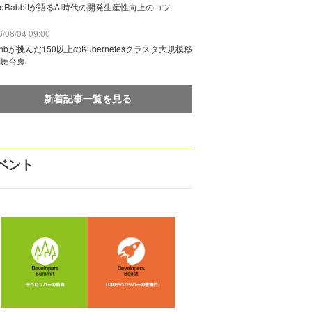
deRabbitが語るAI時代の開発生産性向上のコツ
/08/04 09:00
rbnbが挑んだ150以上のKubernetesクラスタ大規模移
舞台裏
新着記事一覧を見る
ベント