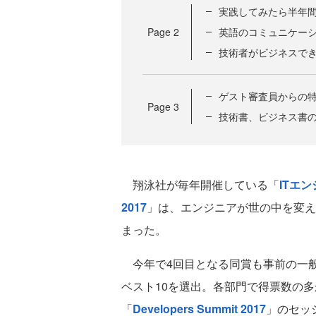
実践してみたら半年
Page
2
英語のコミュニケー
技術者がビジネスで
ゲスト審査員からの
Page
3
技術書、ビジネス書
翔泳社が毎年開催している「
ITエ
2017
」は、エンジニアが世の中を変え
まった。
今年で4回目となる同賞も事前の一般
ベスト10を選出。各部門で得票数の
「
Developers Summit 2017
」のセッ