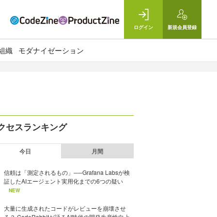
ログイン
新規
会員登録
組織
モダナイゼーション
クセスランキング
今日
月間
信頼は「測定されるもの」──Grafana Labsが検
証したAIエージェント実用化までの6つの疑い
NEW
大量に生成されたコードがレビューを崩壊させ
る？ CodeRabbitが語るAI時代の開発生産性向上