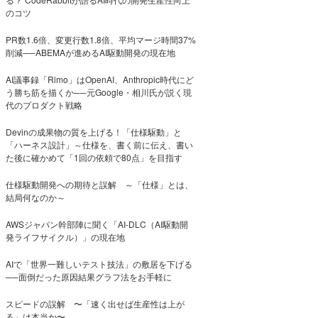
のコツ
PR数1.6倍、変更行数1.8倍、平均マージ時間37%
削減──ABEMAが進めるAI駆動開発の現在地
AI議事録「Rimo」はOpenAI、Anthropic時代にど
う勝ち筋を描くか──元Google・相川氏が説く現
代のプロダクト戦略
Devinの成果物の質を上げる！「仕様駆動」と
「ハーネス設計」～仕様を、書く前に伝え、書い
た後に確かめて「1回の依頼で80点」を目指す
仕様駆動開発への期待と誤解 ～「仕様」とは、
結局何なのか～
AWSジャパン幹部陣に聞く「AI-DLC（AI駆動開
発ライフサイクル）」の現在地
AIで「世界一難しいテスト技法」の敷居を下げる
──面倒だった原因結果グラフ法をお手軽に
スピードの誤解 〜「速く出せば生産性は上が
る」は本当か〜