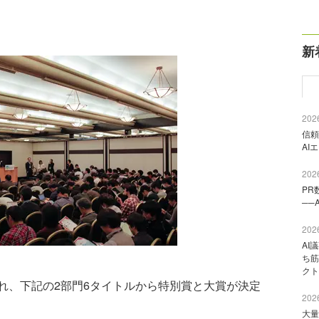
新
2026
信頼
AI
2026
PR
──
2026
AI
ち筋
クト
、下記の2部門6タイトルから特別賞と大賞が決定
2026
大量