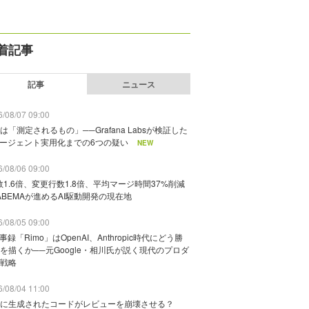
着記事
記事
ニュース
/08/07 09:00
は「測定されるもの」──Grafana Labsが検証した
エージェント実用化までの6つの疑い
NEW
/08/06 09:00
数1.6倍、変更行数1.8倍、平均マージ時間37%削減
ABEMAが進めるAI駆動開発の現在地
/08/05 09:00
議事録「Rimo」はOpenAI、Anthropic時代にどう勝
を描くか──元Google・相川氏が説く現代のプロダ
戦略
/08/04 11:00
に生成されたコードがレビューを崩壊させる？