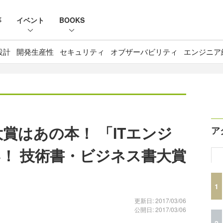
事
イベント
BOOKS
設計
開発生産性
セキュリティ
オブザーバビリティ
エンジニア
大賞はあの本！ 「ITエンジ
ア
！ 技術書・ビジネス書大賞
1
更新日: 2017/03/06
公開日: 2017/03/06
2