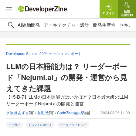
新規
ログイン
会員登録
AI駆動開発
アーキテクチャ・設計
開発生産性
セキュ
Developers Summit 2024 セッションレポート
LLMの日本語能力は？ リーダーボー
ド「Nejumi.ai」の開発・運営から見
えてきた課題
【15-B-7】LLMの日本語能力はいかほど？日本最大級のLLM
リーダーボードNejumi.aiの開発と運営
水無瀬 あずさ
[著] /
丸毛 透
[写] /
CodeZine編集部
[編]
2024/08/26 11:00
デブサミ
イベントレポート
データテクノロジー