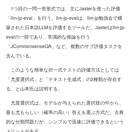
1つ目の一問一答形式では、主にJasterを使った評価
「llm-jp-eval」を行う。llm-jp-evalは、llm-jp勉強会で構
築された日本語LLMを評価するツールだ。Jasterはllm-jp-
evalの一部であり、常識的な推論を行う
「JCommonsenseQA」など、複数のサブ評価タスクを
含んでいる。
このような簡単な択一式テストの評価方法としては
「尤度選択式」と「テキスト生成式」の2種類が存在す
る、と山本氏は説明する。
尤度選択式は、モデルが与えられた選択肢の中から、
最も尤もらしい（確率の高い）答えを選ぶ方式だ。古典
的な分類問題だが、シンプルで迅速に評価できるという
メリットがある。