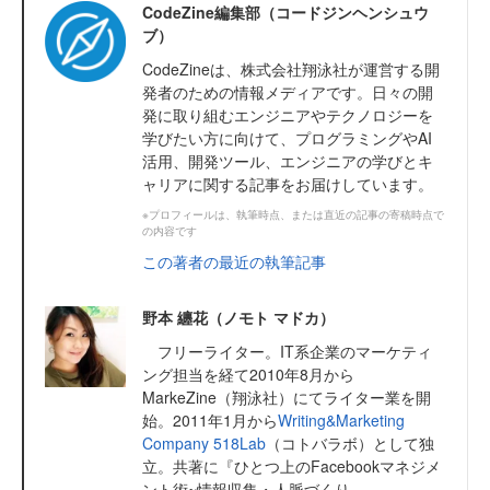
CodeZine編集部（コードジンヘンシュウ
ブ）
CodeZineは、株式会社翔泳社が運営する開
発者のための情報メディアです。日々の開
発に取り組むエンジニアやテクノロジーを
学びたい方に向けて、プログラミングやAI
活用、開発ツール、エンジニアの学びとキ
ャリアに関する記事をお届けしています。
※プロフィールは、執筆時点、または直近の記事の寄稿時点で
の内容です
この著者の最近の執筆記事
野本 纏花（ノモト マドカ）
フリーライター。IT系企業のマーケティ
ング担当を経て2010年8月から
MarkeZine（翔泳社）にてライター業を開
始。2011年1月から
Writing&Marketing
Company 518Lab
（コトバラボ）として独
立。共著に『ひとつ上のFacebookマネジメ
ント術~情報収集・人脈づくり...