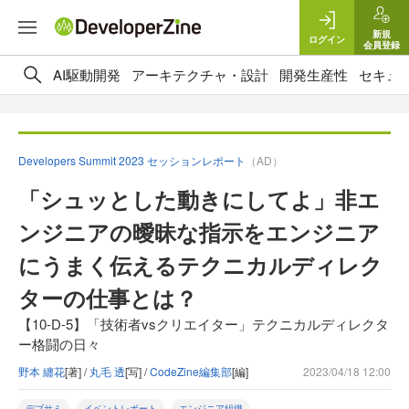
新規
ログイン
会員登録
AI駆動開発
アーキテクチャ・設計
開発生産性
セキュ
Developers Summit 2023 セッションレポート
（AD）
「シュッとした動きにしてよ」非エ
ンジニアの曖昧な指示をエンジニア
にうまく伝えるテクニカルディレク
ターの仕事とは？
【10-D-5】「技術者vsクリエイター」テクニカルディレクタ
ー格闘の日々
野本 纏花
[著] /
丸毛 透
[写] /
CodeZine編集部
[編]
2023/04/18 12:00
デブサミ
イベントレポート
エンジニア組織