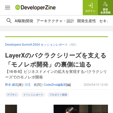
新規
ログイン
会員登録
AI駆動開発
アーキテクチャ・設計
開発生産性
セキュ
Developers Summit 2024 セッションレポート
（AD）
LayerXのバクラクシリーズを支える
「モノレポ開発」の裏側に迫る
【16-B-8】ビジネスドメインの拡大を実現するバクラクシリ
ーズでのモノレポ開発
野本 纏花
[著] /
川又 眞
[写] /
CodeZine編集部
[編]
2024/04/10 12:00
デブサミ
イベントレポート
プロダクト開発