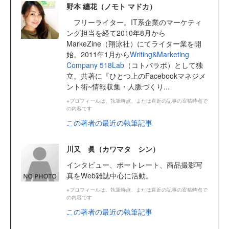
野本 纏花（ノモト マドカ）
フリーライター。IT系企業のマーケティ
ング担当を経て2010年8月から
MarkeZine（翔泳社）にてライター業を開
始。2011年1月から
Writing&Marketing
Company 518Lab
（コトバラボ）として独
立。共著に『ひとつ上のFacebookマネジメ
ント術~情報収集・人脈づくり...
※プロフィールは、執筆時点、または直近の記事の寄稿時点で
の内容です
この著者の最近の執筆記事
川又 眞（カワマタ シン）
インタビュー、ポートレート、商品撮影写
真をWeb雑誌中心に活動。
※プロフィールは、執筆時点、または直近の記事の寄稿時点で
の内容です
この著者の最近の執筆記事