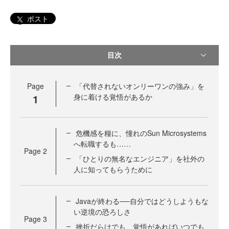
ポスト
目次
Page
「代替されないオンリーワンの強み」を
1
身に着ける覚悟があるか
危機感を糧に、憧れのSun Microsystems
へ転職するも……
Page
2
「ひとりの無名なエンジニア」を社外の
人に知ってもらうために
Javaが終わる──自分ではどうしようもな
い逆境の恐ろしさ
Page
3
挫折だらけでも、覚悟があればいつでも