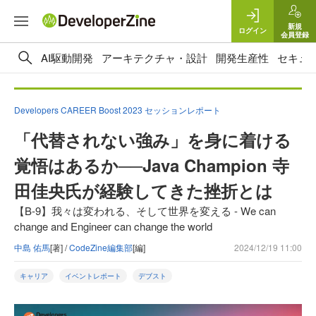
新規
ログイン
会員登録
AI駆動開発
アーキテクチャ・設計
開発生産性
セキュ
Developers CAREER Boost 2023 セッションレポート
「代替されない強み」を身に着ける
覚悟はあるか──Java Champion 寺
田佳央氏が経験してきた挫折とは
【B-9】我々は変われる、そして世界を変える - We can
change and Engineer can change the world
中島 佑馬
[著] /
CodeZine編集部
[編]
2024/12/19 11:00
キャリア
イベントレポート
デブスト