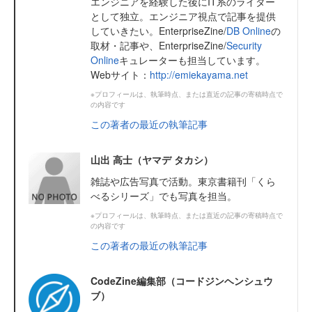
エンジニアを経験した後にIT系のライター
として独立。エンジニア視点で記事を提供
していきたい。EnterpriseZine/
DB Online
の
取材・記事や、EnterpriseZine/
Security
Online
キュレーターも担当しています。
Webサイト：
http://emiekayama.net
※プロフィールは、執筆時点、または直近の記事の寄稿時点で
の内容です
この著者の最近の執筆記事
山出 高士（ヤマデ タカシ）
雑誌や広告写真で活動。東京書籍刊「くら
べるシリーズ」でも写真を担当。
※プロフィールは、執筆時点、または直近の記事の寄稿時点で
の内容です
この著者の最近の執筆記事
CodeZine編集部（コードジンヘンシュウ
ブ）