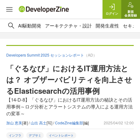
新規
ログイン
会員登録
AI駆動開発
アーキテクチャ・設計
開発生産性
セキュ
Developers Summit 2025 セッションレポート
（AD）
「ぐるなび」におけるIT運用方法と
は？ オブザーバビリティを向上させ
るElasticsearchの活用事例
【14-D-8】「ぐるなび」におけるIT運用方法の秘訣とその活
用事例～ログ分析とアラートシステムの導入による運用方法
の変革～
加山 恵美
[著] /
山出 高士
[写] /
CodeZine編集部
[編]
2025/04/02 12:00
インフラ
デブサミ
イベントレポート