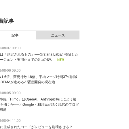
着記事
記事
ニュース
/08/07 09:00
は「測定されるもの」──Grafana Labsが検証した
エージェント実用化までの6つの疑い
NEW
/08/06 09:00
数1.6倍、変更行数1.8倍、平均マージ時間37%削減
ABEMAが進めるAI駆動開発の現在地
/08/05 09:00
議事録「Rimo」はOpenAI、Anthropic時代にどう勝
を描くか──元Google・相川氏が説く現代のプロダ
戦略
/08/04 11:00
に生成されたコードがレビューを崩壊させる？