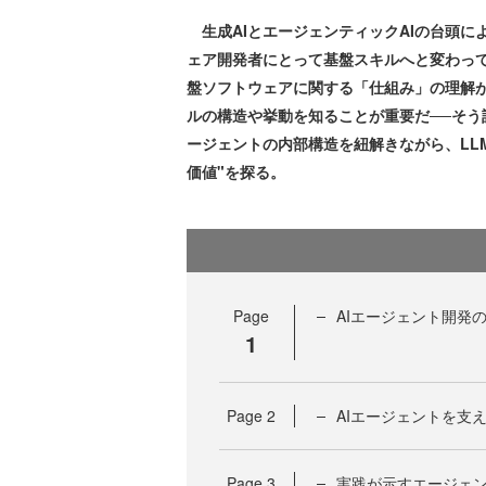
生成AIとエージェンティックAIの台頭に
ェア開発者にとって基盤スキルへと変わっ
盤ソフトウェアに関する「仕組み」の理解が
ルの構造や挙動を知ることが重要だ──そう
ージェントの内部構造を紐解きながら、LL
価値"を探る。
Page
AIエージェント開発
1
Page
2
AIエージェントを支え
Page
3
実践が示すエージェ