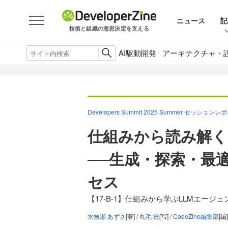
ニュース
記
技術と組織の意思決定を支える
AI駆動開発
アーキテクチャ・
Developers Summit 2025 Summer セッションレ
仕組みから読み解く
──生成・探索・最
セス
【17-B-1】仕組みから学ぶLLMエー
水無瀬 あずさ
[著] /
丸毛 透
[写] /
CodeZine編集部
[編]