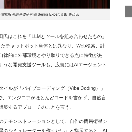
 先進基礎研究部 Senior Expert 奥田 勝己氏
田氏はこれを「LLMとツールを組み合わせたもの」
といったチャットボット単体とは異なり、Web検索、計
自律的に外部環境とやり取りできる点に特徴があ
、Clineのような開発支援ツールも、広義にはAIエージェント
が「バイブコーディング（Vibe Coding）」
"で、エンジニアがほとんどコードを書かず、自然言
構築するアプローチのことを言う。
のデモンストレーションとして、自作の簡易衛星シ
星のシミュレーターを作りたい」と指示すると、AI