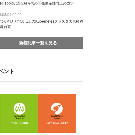
deRabbitが語るAI時代の開発生産性向上のコツ
/08/04 09:00
rbnbが挑んだ150以上のKubernetesクラスタ大規模移
舞台裏
新着記事一覧を見る
ベント