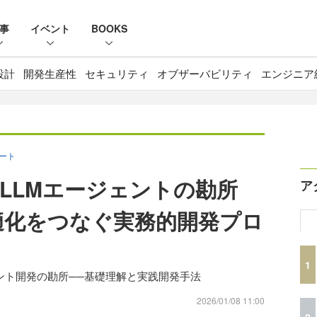
事
イベント
BOOKS
設計
開発生産性
セキュリティ
オブザーバビリティ
エンジニア
ポート
LLMエージェントの勘所
ア
適化をつなぐ実務的開発プロ
1
ジェント開発の勘所──基礎理解と実践開発手法
2026/01/08 11:00
2