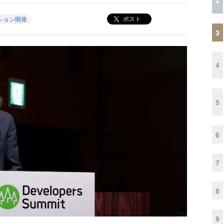
ポスト
ション開発
3
4
5
6
7
8
9