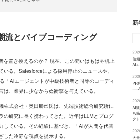
新
の潮流とバイブコーディング
2026
信頼
者を置き換えるのか？ 現在、この問いはもはや机上
AI
る。Salesforceによる採用停止のニュースや、
2026
よる「AIエージェントが中級技術者と同等のコーディ
PR
──
言は、業界に少なからぬ衝撃を与えている。
2026
機株式会社・奥田勝己氏は、先端技術総合研究所に
AI
ち筋
ラの研究に長く携わってきた。近年はLLMとプログ
クト
力している。その経験に基づき、「AIが人間を代替
2026
ざした冷静な視点を提示する。
大量