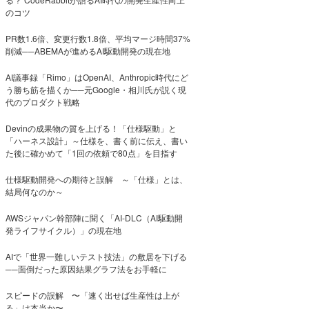
のコツ
PR数1.6倍、変更行数1.8倍、平均マージ時間37%
削減──ABEMAが進めるAI駆動開発の現在地
AI議事録「Rimo」はOpenAI、Anthropic時代にど
う勝ち筋を描くか──元Google・相川氏が説く現
代のプロダクト戦略
Devinの成果物の質を上げる！「仕様駆動」と
「ハーネス設計」～仕様を、書く前に伝え、書い
た後に確かめて「1回の依頼で80点」を目指す
仕様駆動開発への期待と誤解 ～「仕様」とは、
結局何なのか～
AWSジャパン幹部陣に聞く「AI-DLC（AI駆動開
発ライフサイクル）」の現在地
AIで「世界一難しいテスト技法」の敷居を下げる
──面倒だった原因結果グラフ法をお手軽に
スピードの誤解 〜「速く出せば生産性は上が
る」は本当か〜