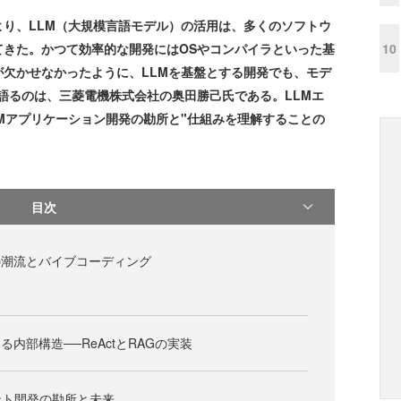
より、LLM（大規模言語モデル）の活用は、多くのソフトウ
10
てきた。かつて効率的な開発にはOSやコンパイラといった基
欠かせなかったように、LLMを基盤とする開発でも、モデ
語るのは、三菱電機株式会社の奥田勝己氏である。LLMエ
Mアプリケーション開発の勘所と"仕組みを理解することの
目次
の潮流とバイブコーディング
る内部構造──ReActとRAGの実装
ント開発の勘所と未来