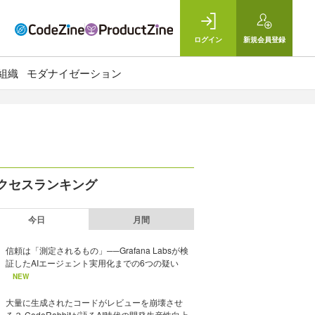
ログイン
新規
会員登録
組織
モダナイゼーション
クセスランキング
今日
月間
信頼は「測定されるもの」──Grafana Labsが検
証したAIエージェント実用化までの6つの疑い
NEW
大量に生成されたコードがレビューを崩壊させ
る？ CodeRabbitが語るAI時代の開発生産性向上