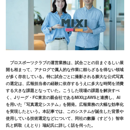
プロスポーツクラブの運営業務は、試合ごとの目まぐるしい展
開も相まって、アナログで属人的な作業に頼らざるを得ない領域
が多く存在している。特に試合ごとに撮影される膨大な公式写真
の選定は、広報担当者の経験に依存するうえに多大な時間を消費
する大きな課題となっていた。こうした現場の課題を解決すべ
く、Jリーグ・FC東京の親会社であるMIXIはAWSと連携し、AI
を用いた「写真選定システム」を開発。広報業務の大幅な効率化
を実現したという。本記事では、このシステムが誕生した背景や
使用している技術選定などについて、同社の數藤（すどう）智幸
氏と餌取（えとり）瑞紀氏に詳しく話を伺った。