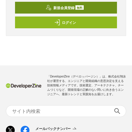
新規会員登録
無料
ログイン
「DeveloperZine（デベロッパージン）」は、株式会社翔泳
社が運営する、エンジニアと開発組織の意思決定を支える
技術情報メディアです。技術選定、アーキテクチャ、チー
ムづくりなど、開発現場の正解のない問いに向き合うエン
ジニアへ、最新トレンドと実践知をお届けします。
メールバックナンバー