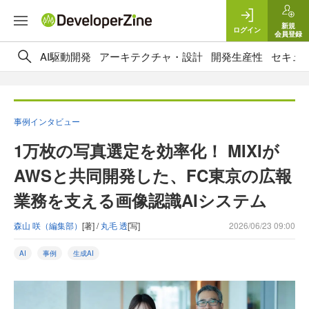
新規
ログイン
会員登録
AI駆動開発
アーキテクチャ・設計
開発生産性
セキュ
事例インタビュー
1万枚の写真選定を効率化！ MIXIが
AWSと共同開発した、FC東京の広報
業務を支える画像認識AIシステム
森山 咲（編集部）
[著] /
丸毛 透
[写]
2026/06/23 09:00
AI
事例
生成AI