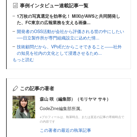
事例インタビュー連載記事一覧
1万枚の写真選定を効率化！ MIXIがAWSと共同開発し
た、FC東京の広報業務を支える画像...
開発者のOSS活動が会社から評価される世の中にしたい
──日立製作所が専門組織設立に込めた情...
技術顧問だから、VPoEだからこそできること――社外
の知見を社内の文化として浸透させるため...
もっと読む
この記事の著者
森山 咲（編集部）（モリヤマ サキ）
CodeZine編集部所属。
※プロフィールは、執筆時点、または直近の記事の寄稿時点で
の内容です
この著者の最近の執筆記事