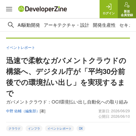
新規
ログイン
会員登録
AI駆動開発
アーキテクチャ・設計
開発生産性
セキュ
イベントレポート
迅速で柔軟なガバメントクラウドの
構築へ、デジタル庁が「平均30分前
後での環境払い出し」を実現するま
で
ガバメントクラウド：OCI環境払い出し自動化への取り組み
中野 佑輔（編集部）
[著]
更新日: 2026/06/29
公開日: 2026/06/10
クラウド
インフラ
イベントレポート
DX