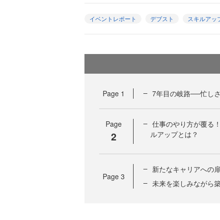
イベントレポート
デブスト
スキルアッ
Page
1
7年目の岐路──忙し
Page
仕事のやり方が覆る！
2
ルアップとは？
新たなキャリアへの
Page
3
未来を楽しみながら