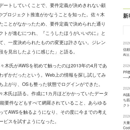
デートしていくことで、要件定義が決めきれない顧
開発やプロジェクト推進がかなうことを知った。佐々木
新
たことがなかったため、要件定義で決められた通り
クトが進むにつれ、『こうしたほうがいいのに』と
て、一度決められたものの変更は許さない。ジレン
2026
信頼
段を見出したように感じた」と語る。
AI
木氏がAWSを初めて触ったのは2013年の4月であ
2026
PR
わずかだったという。Web上の情報を探し試してみ
──
ち上がり、OSも整った状態でログインができた。
2026
々木氏は語る。作成に1カ月ほどかかっていたデータ
AI
ち筋
機能要件などもすべて網羅されていること、あらゆる
クト
ってAWSを触るようになり、その度に今までの考え
2026
ービスを試すようになった。
大量
Co