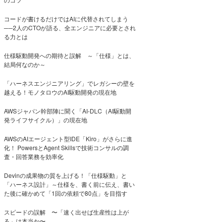
コードが書けるだけではAIに代替されてしまう
──2人のCTOが語る、全エンジニアに必要とされ
る力とは
仕様駆動開発への期待と誤解 ～「仕様」とは、
結局何なのか～
「ハーネスエンジニアリング」でレガシーの壁を
越える！モノタロウのAI駆動開発の現在地
AWSジャパン幹部陣に聞く「AI-DLC（AI駆動開
発ライフサイクル）」の現在地
AWSのAIエージェント型IDE「Kiro」がさらに進
化！ PowersとAgent Skillsで技術コンサルの調
査・回答業務を効率化
Devinの成果物の質を上げる！「仕様駆動」と
「ハーネス設計」～仕様を、書く前に伝え、書い
た後に確かめて「1回の依頼で80点」を目指す
スピードの誤解 〜「速く出せば生産性は上が
る」は本当か〜