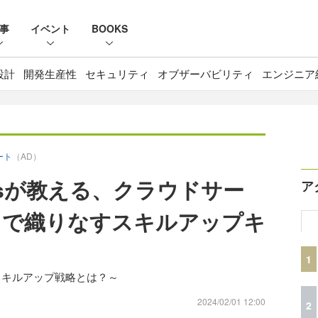
事
イベント
BOOKS
設計
開発生産性
セキュリティ
オブザーバビリティ
エンジニア
ポート
（AD）
neersが教える、クラウドサー
ア
ィで織りなすスキルアップキ
1
スキルアップ戦略とは？～
2024/02/01 12:00
2