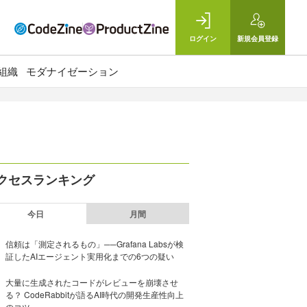
ログイン
新規
会員登録
組織
モダナイゼーション
クセスランキング
今日
月間
信頼は「測定されるもの」──Grafana Labsが検
証したAIエージェント実用化までの6つの疑い
大量に生成されたコードがレビューを崩壊させ
る？ CodeRabbitが語るAI時代の開発生産性向上
のコツ