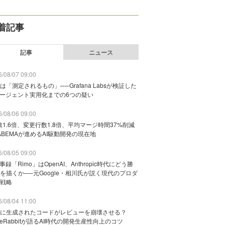
着記事
記事
ニュース
/08/07 09:00
は「測定されるもの」──Grafana Labsが検証した
エージェント実用化までの6つの疑い
/08/06 09:00
数1.6倍、変更行数1.8倍、平均マージ時間37%削減
ABEMAが進めるAI駆動開発の現在地
/08/05 09:00
議事録「Rimo」はOpenAI、Anthropic時代にどう勝
を描くか──元Google・相川氏が説く現代のプロダ
戦略
/08/04 11:00
に生成されたコードがレビューを崩壊させる？
deRabbitが語るAI時代の開発生産性向上のコツ