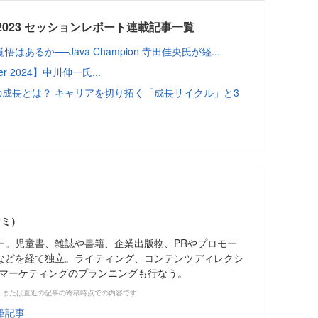
oost 2023 セッションレポート連載記事一覧
るか──Java Champion 寺田佳央氏が経...
ineer 2024】中川伸一氏...
の成長とは？ キャリアを切り拓く「成長サイクル」と3
マミ）
ー。児童書、雑誌や書籍、企業出版物、PRやプロモー
などを経て独立。ライティング、コンテンツディレクシ
・マーケティングのプランニングも行なう。
、または直近の記事の寄稿時点での内容です
筆記事