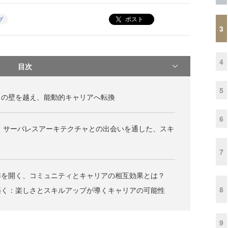
ポスト
プ
3
4
目次
5
さの壁を越え、能動的キャリアへ転換
6
 サーバレスアーキテクチャとの出会いを通した、スキ
7
扉を開く、コミュニティとキャリアの相互効果とは？
8
築く：楽しさとスキルアップが導くキャリアの可能性
9