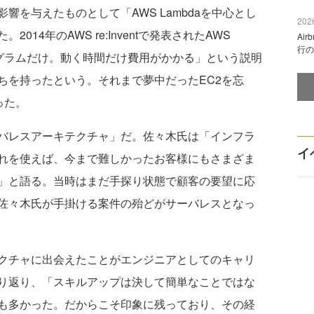
を与えたものとして「AWS Lambdaを中心とし
2026
14年のAWS re:Inventで発表されたAWS
Ai
行の
ログラムだけ。動く時間だけ費用がかかる」という説明
ちを持ったという。それまで夢中だったEC2を忘
った。
バレスアーキテクチャ」だ。佐々木氏は「インフラ
イ
れを使えば、今まで難しかったお客様にもさまざま
」と語る。当時はまだ手探り状態で顧客の要望に応
佐々木氏が手掛ける案件の殆どがサーバレスとなっ
クチャに出会えたことがエンジニアとしてのキャリ
り返り、「スキルアップは決して簡単なことではな
も多かった。だからこそ印象に残っており、その経