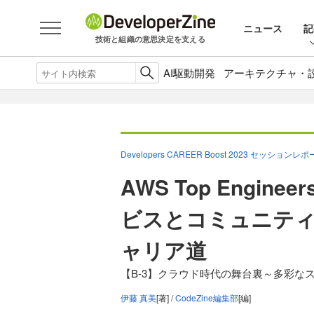
ニュース
記
技術と組織の意思決定を支える
AI駆動開発
アーキテクチャ・
Developers CAREER Boost 2023 セッションレ
AWS Top Engi
ビスとコミュニテ
ャリア道
【B-3】クラウド時代の舞台裏～多彩な
伊藤 真美
[著] /
CodeZine編集部
[編]