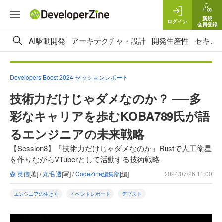
新規
ログイン
会員登録
AI駆動開発
アーキテクチャ・設計
開発生産性
セキュ
Developers Boost 2024 セッションレポート
技術力だけじゃダメなのか？ ──多
彩なキャリアを歩むKOBA789氏が語
るエンジニアの未来戦略
【Session8】「技術力だけじゃダメなのか」Rustで人工衛星
を作りながらVTuberとして活動する技術戦略
森 英信
[著] /
丸毛 透
[写] /
CodeZine編集部
[編]
2024/07/26 11:00
エンジニアの生き方
イベントレポート
デブスト