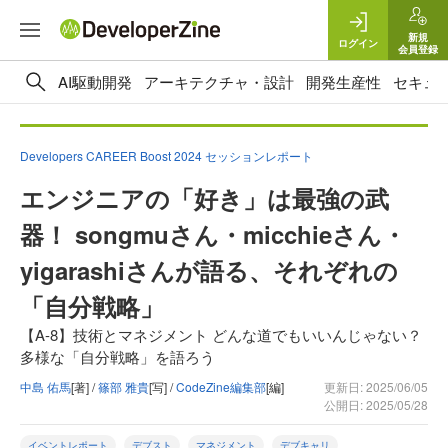
新規
ログイン
会員登録
AI駆動開発
アーキテクチャ・設計
開発生産性
セキュ
Developers CAREER Boost 2024 セッションレポート
エンジニアの「好き」は最強の武
器！ songmuさん・micchieさん・
yigarashiさんが語る、それぞれの
「自分戦略」
【A-8】技術とマネジメント どんな道でもいいんじゃない？
多様な「自分戦略」を語ろう
中島 佑馬
[著] /
篠部 雅貴
[写] /
CodeZine編集部
[編]
更新日: 2025/06/05
公開日: 2025/05/28
イベントレポート
デブスト
マネジメント
デブキャリ