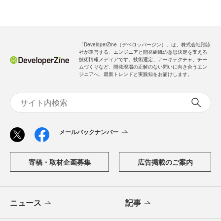
「DeveloperZine（デベロッパージン）」は、株式会社翔泳
社が運営する、エンジニアと開発組織の意思決定を支える
技術情報メディアです。技術選定、アーキテクチャ、チー
ムづくりなど、開発現場の正解のない問いに向き合うエン
ジニアへ、最新トレンドと実践知をお届けします。
メールバックナンバー
寄稿・取材企画募集
広告掲載のご案内
ニュース
記事