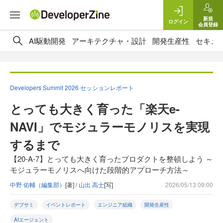
新規
ログイン
会員登録
AI駆動開発
アーキテクチャ・設計
開発生産性
セキュ
Developers Summit 2026 セッションレポート
とっても大きく育った「楽天e-
NAVI」でモジュラーモノリスを実現
するまで
【20-A-7】とっても大きく育ったプロダクトを整頓しよう ～
モジュラーモノリスへ向けた段階的アプローチ方法～
中野 佑輔（編集部）
[著] /
山出 高士
[写]
2026/05/13 09:00
デブサミ
イベントレポート
エンジニア組織
開発生産性
AIエージェント