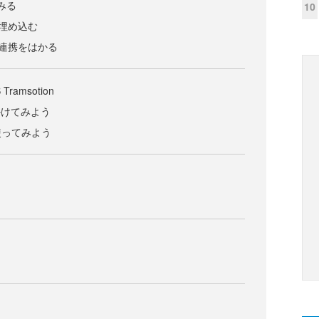
てみる
10
して埋め込む
ptの連携をはかる
Tramsotion
mをかけてみよう
n を使ってみよう