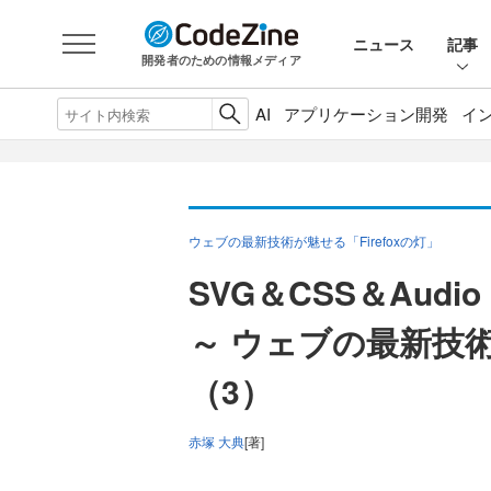
ニュース
記事
開発者のための情報メディア
AI
アプリケーション開発
イ
ウェブの最新技術が魅せる「Firefoxの灯」
SVG＆CSS＆Audio D
～ ウェブの最新技術が
（3）
赤塚 大典
[著]