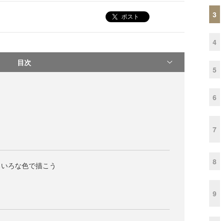
3
ポスト
4
目次
5
6
7
8
ろいろな色で描こう
9