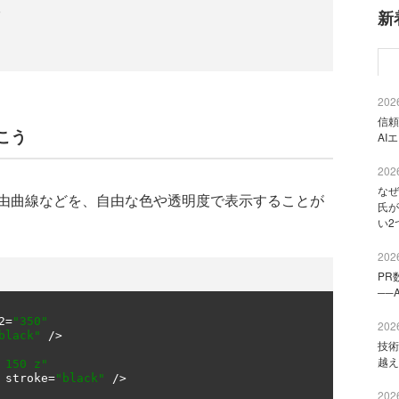
る
新
2026
信頼
こう
AI
2026
なぜ
由曲線などを、自由な色や透明度で表示することが
氏が
い2
2026
PR
──
2
=
"350"
2026
black"
/>
技術
越え
 150 z"
 stroke
=
"black"
/>
2026