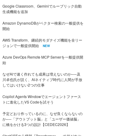
Google Classroom、Geminiでルーブリック自動
生成機能を追加
Amazon DynamoDBがベクター検索の一般提供を
開始
AWS Transform、継続的モダナイズ機能を全リー
ジョンで一般提供開始
NEW
Azure DevOps Remote MCP Serverを一般提供開
始
なぜAIで速く作れても成果は増えないのか──及
川卓也氏が説く、AIネイティブ時代に人間が手放
してはいけない2つの仕事
Copilot Agents Windowでエージェントファース
トに進化したVS Codeを試そう
予定どおり作っているのに、なぜ良くならないの
か──「アウトプット脳」と「ユーザー価値脳」
に橋をかける3つの設計【CEDEC2026】
ChatGPTの心臓部『Transformer』って何がすご